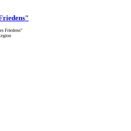
 Friedens"
des Friedens"
Region