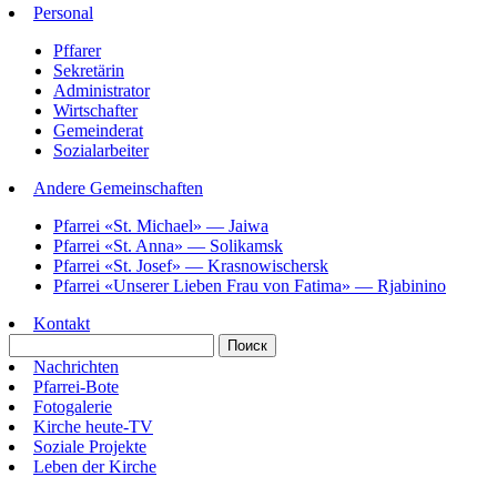
Personal
Pffarer
Sekretärin
Administrator
Wirtschafter
Gemeinderat
Sozialarbeiter
Andere Gemeinschaften
Pfarrei «St. Michael» — Jaiwa
Pfarrei «St. Anna» — Solikamsk
Pfarrei «St. Josef» — Krasnowischersk
Pfarrei «Unserer Lieben Frau von Fatima» — Rjabinino
Kontakt
Nachrichten
Pfarrei-Bote
Fotogalerie
Kirche heute-TV
Soziale Projekte
Leben der Kirche