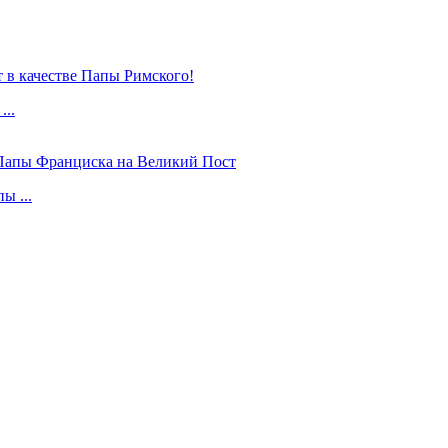
...
ы ...