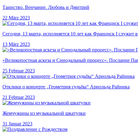
Таинство. Венчание. Любовь и Дмитрий
22 März 2023
Сегодня, 13 марта, исполняется 10 лет как Франциск I служит в 
13 März 2023
«Великопостная аскеза и Синодальный процесс». Послание Пап
25 Februar 2023
Отклики о концерте „Геометрия судьбы“ Арнольда Райника
21 Februar 2023
Жемчужины из музыкальной шкатулки
31 Januar 2023