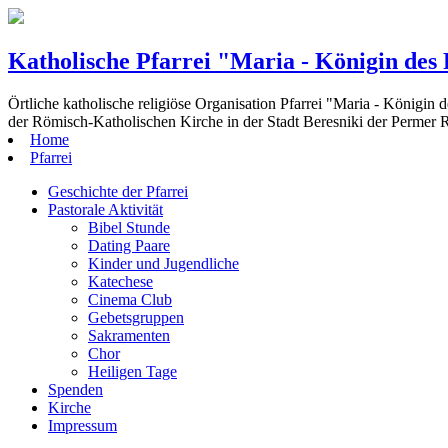
Katholische Pfarrei "Maria - Königin des
Örtliche katholische religiöse Organisation Pfarrei "Maria - Königin 
der Römisch-Katholischen Kirche in der Stadt Beresniki der Permer 
Home
Pfarrei
Geschichte der Pfarrei
Pastorale Aktivität
Bibel Stunde
Dating Paare
Kinder und Jugendliche
Katechese
Cinema Club
Gebetsgruppen
Sakramenten
Chor
Heiligen Tage
Spenden
Kirche
Impressum