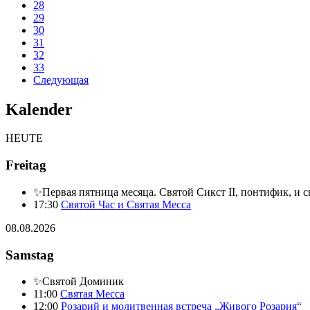
28
29
30
31
32
33
Следующая
Kalender
HEUTE
Freitag
✨Первая пятница месяца. Святой Сикст II, понтифик, и 
17:30
Святой Час и Святая Месса
08.08.2026
Samstag
✨Святой Доминик
11:00
Святая Месса
12:00
Розарий и молитвенная встреча „Живого Розария“