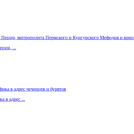
цци, ...
 в адрес ...