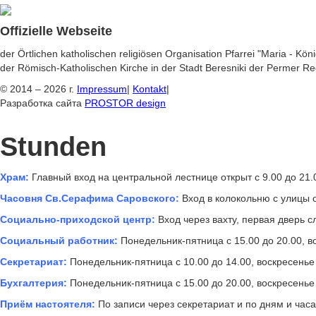
Offizielle Webseite
der Örtlichen katholischen religiösen Organisation Pfarrei "Maria - Kön
der Römisch-Katholischen Kirche in der Stadt Beresniki der Permer Re
© 2014 – 2026 г.
Impressum
|
Kontakt
|
Разработка сайта
PROSTOR design
Stunden
Храм:
Главный вход на центральной лестнице открыт с 9.00 до 21.
Часовня Св.Серафима Саровского:
Вход в колокольню с улицы о
Социально-приходской центр:
Вход через вахту, первая дверь сл
Социальный работник:
Понедельник-пятница с 15.00 до 20.00, во
Секретариат:
Понедельник-пятница с 10.00 до 14.00, воскресенье 
Бухгалтерия:
Понедельник-пятница с 15.00 до 20.00, воскресенье 
Приём настоятеля:
По записи через секретариат и по дням и час