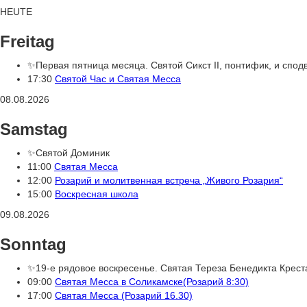
HEUTE
Freitag
✨Первая пятница месяца. Святой Сикст II, понтифик, и спод
17:30
Святой Час и Святая Месса
08.08.2026
Samstag
✨Святой Доминик
11:00
Святая Месса
12:00
Розарий и молитвенная встреча „Живого Розария“
15:00
Воскресная школа
09.08.2026
Sonntag
✨19-е рядовое воскресенье. Святая Тереза Бенедикта Крест
09:00
Святая Месса в Соликамске(Розарий 8:30)
17:00
Святая Месса (Розарий 16.30)