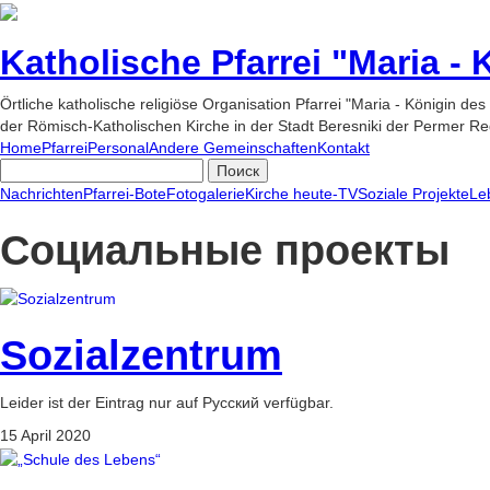
Katholische Pfarrei "Maria -
Örtliche katholische religiöse Organisation Pfarrei "Maria - Königin des
der Römisch-Katholischen Kirche in der Stadt Beresniki der Permer Re
Home
Pfarrei
Personal
Andere Gemeinschaften
Kontakt
Nachrichten
Pfarrei-Bote
Fotogalerie
Kirche heute-TV
Soziale Projekte
Le
Социальные проекты
Sozialzentrum
Leider ist der Eintrag nur auf Русский verfügbar.
15 April 2020