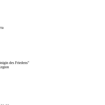
ста
önigin des Friedens"
Region