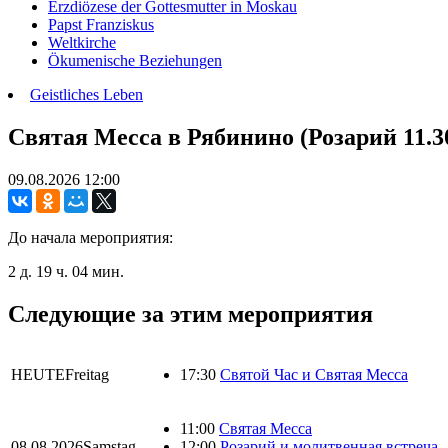
Erzdiözese der Gottesmutter in Moskau
Papst Franziskus
Weltkirche
Ökumenische Beziehungen
Geistliches Leben
Святая Месса в Рябинино (Розарий 11.3
09.08.2026
12:00
До начала мероприятия:
2 д. 19 ч. 04 мин.
Следующие за этим мероприятия
HEUTE
Freitag
17:30
Святой Час и Святая Месса
11:00
Святая Месса
08.08.2026
Samstag
12:00
Розарий и молитвенная встреча 