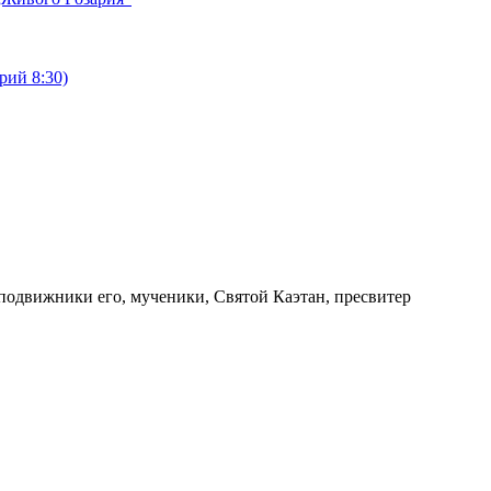
рий 8:30)
сподвижники его, мученики, Святой Каэтан, пресвитер