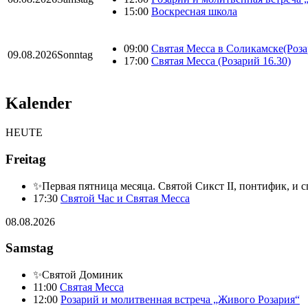
15:00
Воскресная школа
09:00
Святая Месса в Соликамске(Роза
09.08.2026
Sonntag
17:00
Святая Месса (Розарий 16.30)
Kalender
HEUTE
Freitag
✨Первая пятница месяца. Святой Сикст II, понтифик, и 
17:30
Святой Час и Святая Месса
08.08.2026
Samstag
✨Святой Доминик
11:00
Святая Месса
12:00
Розарий и молитвенная встреча „Живого Розария“