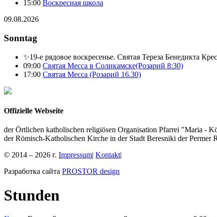
15:00
Воскресная школа
09.08.2026
Sonntag
✨19-е рядовое воскресенье. Святая Тереза Бенедикта Кре
09:00
Святая Месса в Соликамске(Розарий 8:30)
17:00
Святая Месса (Розарий 16.30)
Offizielle Webseite
der Örtlichen katholischen religiösen Organisation Pfarrei "Maria - K
der Römisch-Katholischen Kirche in der Stadt Beresniki der Permer 
© 2014 – 2026 г.
Impressum
|
Kontakt
|
Разработка сайта
PROSTOR design
Stunden