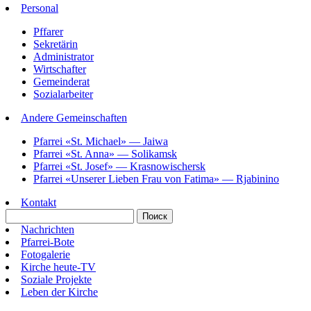
Personal
Pffarer
Sekretärin
Administrator
Wirtschafter
Gemeinderat
Sozialarbeiter
Andere Gemeinschaften
Pfarrei «St. Michael» — Jaiwa
Pfarrei «St. Anna» — Solikamsk
Pfarrei «St. Josef» — Krasnowischersk
Pfarrei «Unserer Lieben Frau von Fatima» — Rjabinino
Kontakt
Nachrichten
Pfarrei-Bote
Fotogalerie
Kirche heute-TV
Soziale Projekte
Leben der Kirche