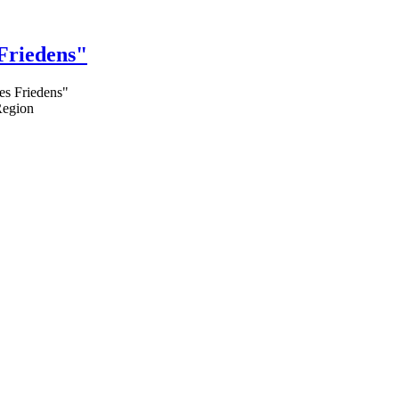
 Friedens"
des Friedens"
Region