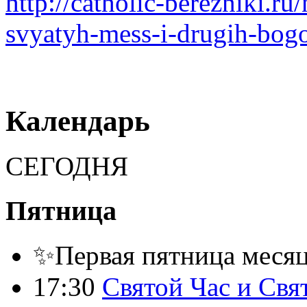
http://catholic-berezniki.ru/
svyatyh-mess-i-drugih-bogo
Календарь
СЕГОДНЯ
Пятница
✨Первая пятница месяца
17:30
Святой Час и Свя