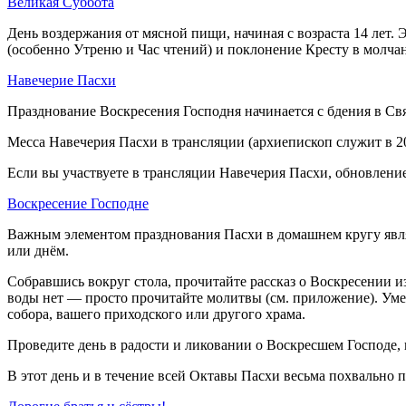
Великая Суббота
День воздержания от мясной пищи, начиная с возраста 14 лет.
(особенно Утреню и Час чтений) и поклонение Кресту в молча
Навечерие Пасхи
Празднование Воскресения Господня начинается с бдения в С
Месса Навечерия Пасхи в трансляции (архиепископ служит в 20
Если вы участвуете в трансляции Навечерия Пасхи, обновление
Воскресение Господне
Важным элементом празднования Пасхи в домашнем кругу являе
или днём.
Собравшись вокруг стола, прочитайте рассказ о Воскресении и
воды нет — просто прочитайте молитвы (см. приложение). Умес
собора, вашего приходского или другого храма.
Проведите день в радости и ликовании о Воскресшем Господе,
В этот день и в течение всей Октавы Пасхи весьма похвально 