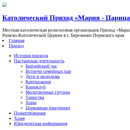
Католический Приход «Мария - Цариц
Местная католическая религиозная организация Приход «Мари
Римско-Католической Церкви в г. Березники Пермского края
Главная
Приход
История прихода
Пастырская деятельность
Библейский час
Встречи семейных пар
Дети и молодежь
Катехизация
Киноклуб
Молитвенные группы
Таинства
Хоры
Церковные праздники
Пожертвования
Храм
Юридическая информация