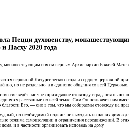
вла Пецци духовенству, монашествующи
и Пасху 2020 года
вляются вершиной Литургического года и сердцем церковной при
ённо, но не раздельно, а в единстве общения со всей Церковью,
во сие ведёт нас чрез приходящие отовсюду страдания нынешнег
единятся рассеянные по всей земле. Сим Он позволяет нам вмест
о благости Его, — оно в том, что мы собираемы отовсюду на пр
я трудный, но необходимый подвиг: не выходить из наших домов
льно режима самоизоляции и ограничения передвижений. В этих
дома, и в частности организовать исповедь на дому.