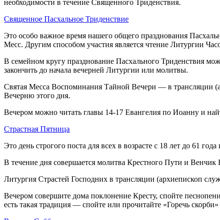
необходимости в течение Священного Триденствия.
Священное Пасхальное Триденствие
Это особо важное время нашего общего празднования Пасхаль
Месс. Другим способом участия является чтение Литургии Час
В семейном кругу празднование Пасхального Триденствия можн
закончить до начала вечерней Литургии или молитвы.
Святая Месса Воспоминания Тайной Вечери — в трансляции (а
Вечерню этого дня.
Вечером можно читать главы 14-17 Евангелия по Иоанну и най
Страстная Пятница
Это день строгого поста для всех в возрасте с 18 лет до 61 год
В течение дня совершается молитва Крестного Пути и Венчик
Литургия Страстей Господних в трансляции (архиепископ служ
Вечером совершите дома поклонение Кресту, спойте песнопение
есть такая традиция — спойте или прочитайте «Горечь скорби» 