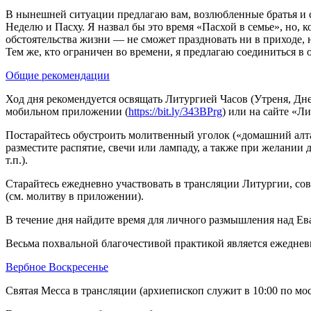
В нынешней ситуации предлагаю вам, возлюбленные братья и 
Неделю и Пасху. Я назвал бы это время «Пасхой в семье», но, 
обстоятельства жизни — не сможет праздновать ни в приходе,
Тем же, кто ограничен во времени, я предлагаю соединиться
Общие рекомендации
Ход дня рекомендуется освящать Литургией Часов (Утреня, Дн
мобильном приложении (
https://bit.ly/343BPrg
) или на сайте «Л
Постарайтесь обустроить молитвенный уголок («домашний алта
разместите распятие, свечи или лампаду, а также при желании
т.п.).
Старайтесь ежедневно участвовать в трансляции Литургии, со
(см. молитву в приложении).
В течение дня найдите время для личного размышления над Ев
Весьма похвальной благочестивой практикой является ежедне
Вербное Воскресенье
Святая Месса в трансляции (архиепископ служит в 10:00 по мо