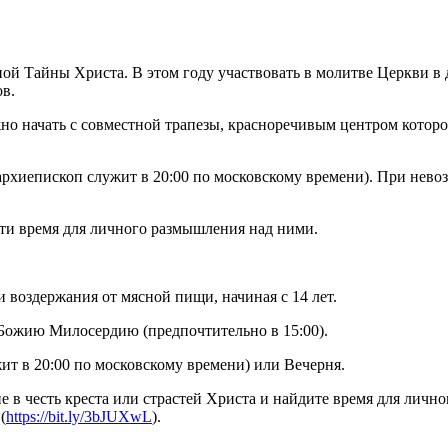
ной Тайны Христа. В этом году участвовать в молитве Церкви 
ов.
о начать с совместной трапезы, красноречивым центром которой
рхиепископ служит в 20:00 по московскому времени). При нево
ти время для личного размышления над ними.
а и воздержания от мясной пищи, начиная с 14 лет.
 Божию Милосердию (предпочтительно в 15:00).
ит в 20:00 по московскому времени) или Вечерня.
 в честь креста или страстей Христа и найдите время для личн
(
https://bit.ly/3bJUXwL
).