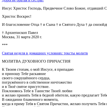
Дорогие братья и сёстры!
Иисус Христос Господь, Предвечное Слово Божие, отдавший Св
Христос Воскрес!
И благословение Отца † и Сына † и Святого Духа † да снизойдёт
† Архиепископ Павел
Москва, 31 марта 2020 г.
***
Святая неделя в домашних условиях: тексты молитв
МОЛИТВА ДУХОВНОГО ПРИЧАСТИЯ
К Твоим стопам, о мой Иисусе, я припадаю
и приношу Тебе раскаяние
своего сокрушённого сердца,
погружённого в собственное ничтожество
и в Твоё святое присутствие.
Поклоняюсь Тебе в Таинстве Твоей любви
и желаю принять Тебя в бедной обители, какую предлагает Тебе
В ожидании блаженного момента,
когда я приму Тебя в Святом Причастии, желаю получить Тебя в