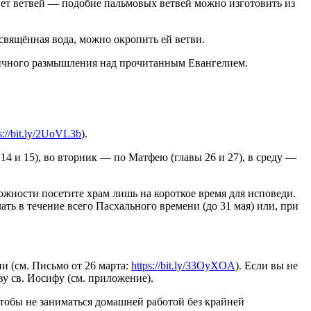
 нет ветвей — подобие пальмовых ветвей можно изготовить из
свящённая вода, можно окропить ей ветви.
 личного размышления над прочитанным Евангелием.
s://bit.ly/2UoVL3b
).
4 и 15), во вторник — по Матфею (главы 26 и 27), в среду —
ожности посетите храм лишь на короткое время для исповеди.
ать в течение всего Пасхального времени (до 31 мая) или, при
и (см. Письмо от 26 марта:
https://bit.ly/33OyXOA
). Если вы не
ву св. Иосифу (см. приложение).
 чтобы не заниматься домашней работой без крайней