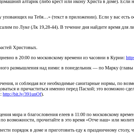
 домашний алтарик (либо крест или икону Христа в доме). Если
 уповающих на Тебя…» (текст в приложении). Если у вас есть о
салим по Луке (Лк 19,28-44). В течение дня найдите время для
растей Христовых.
дневно в 20:00 по московскому времени из часовни в Курии:
http
ного размышления над ними: в понедельник — по Марку (главы 1
ичения, и соблюдая все необходимые санитарные нормы, по возм
оваться и причаститься именно перед Пасхой; это возможно сдел
а:
http://bit.ly/391unOf
).
ния мира и благословения елеев в 11:00 по московскому времен
, по возможности, прочитайте в это время «Отче наш» или молит
авести порядок в доме и приготовить еду к праздничному столу,