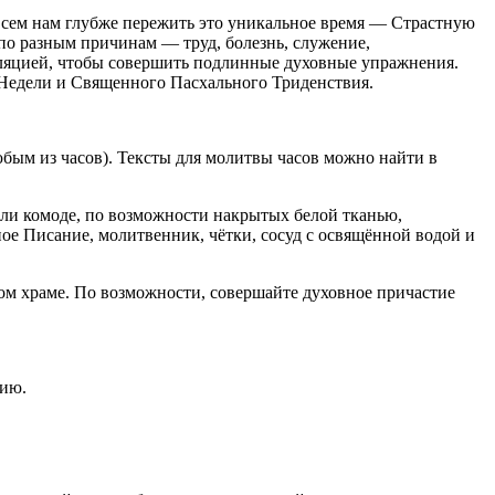
всем нам глубже пережить это уникальное время — Страстную
о по разным причинам — труд, болезнь, служение,
оляцией, чтобы совершить подлинные духовные упражнения.
 Недели и Священного Пасхального Триденствия.
юбым из часов). Тексты для молитвы часов можно найти в
или комоде, по возможности накрытых белой тканью,
ое Писание, молитвенник, чётки, сосуд с освящённой водой и
ом храме. По возможности, совершайте духовное причастие
дию.