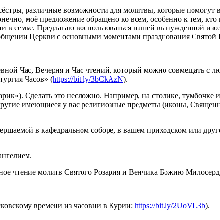
сёстры, различные возможности для молитвы, которые помогут 
конечно, моё предложение обращено ко всем, особенно к тем, кт
 ни в семье. Предлагаю воспользоваться нашей вынужденной из
 в общении Церкви с основными моментами празднования Святой
евной Час, Вечерня и Час чтений, который можно совмещать с л
итургия Часов» (
https://bit.ly/3bCkAzN
).
рик»). Сделать это несложно. Например, на столике, тумбочке 
 другие имеющиеся у вас религиозные предметы (иконы, Священн
вершаемой в кафедральном соборе, в вашем приходском или друг
ангелием.
вное чтение молитв Святого Розария и Венчика Божию Милосер
сковскому времени из часовни в Курии:
https://bit.ly/2UoVL3b
).