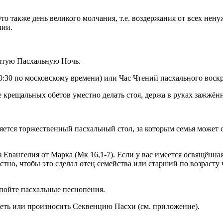
 Это также день великого молчания, т.е. воздержания от всех н
нии.
вятую Пасхальную Ночь.
:30 по московскому времени) или Час Чтений пасхального воскр
 крещальных обетов уместно делать стоя, держа в руках зажжён
тся торжественный пасхальный стол, за которым семья может с
з Евангелия от Марка (Мк 16,1-7). Если у вас имеется освящённ
тно, чтобы это сделал отец семейства или старший по возрасту 
 пойте пасхальные песнопения.
петь или произносить Секвенцию Пасхи (см. приложение).