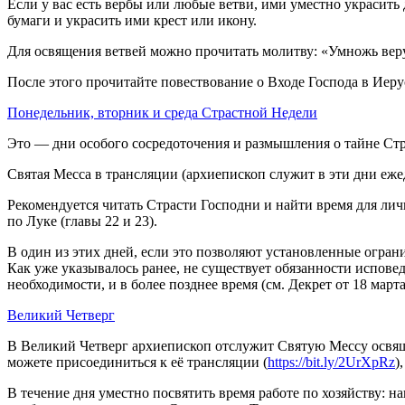
Если у вас есть вербы или любые ветви, ими уместно украсить
бумаги и украсить ими крест или икону.
Для освящения ветвей можно прочитать молитву: «Умножь веру
После этого прочитайте повествование о Входе Господа в Иеру
Понедельник, вторник и среда Страстной Недели
Это — дни особого сосредоточения и размышления о тайне Ст
Святая Месса в трансляции (архиепископ служит в эти дни еже
Рекомендуется читать Страсти Господни и найти время для лич
по Луке (главы 22 и 23).
В один из этих дней, если это позволяют установленные огран
Как уже указывалось ранее, не существует обязанности исповед
необходимости, и в более позднее время (см. Декрет от 18 март
Великий Четверг
В Великий Четверг архиепископ отслужит Святую Мессу освяще
можете присоединиться к её трансляции (
https://bit.ly/2UrXpRz
)
В течение дня уместно посвятить время работе по хозяйству: н