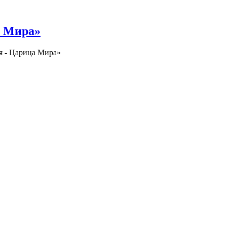
а Мира»
я - Царица Мира»