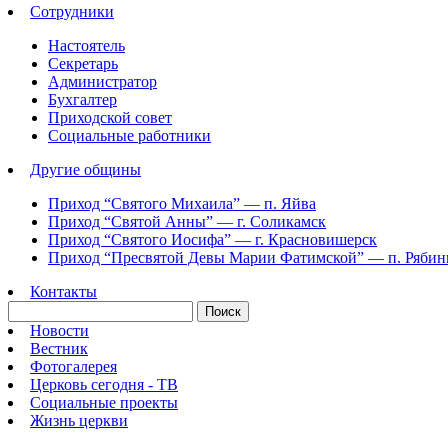
Сотрудники
Настоятель
Секретарь
Администратор
Бухгалтер
Приходской совет
Социальные работники
Другие общины
Приход “Святого Михаила” —
п. Яйва
Приход “Святой Анны” —
г. Соликамск
Приход “Святого Иосифа” —
г. Красновишерск
Приход “Пресвятой Девы Марии Фатимской” —
п. Ряби
Контакты
Новости
Вестник
Фотогалерея
Церковь сегодня - ТВ
Социальные проекты
Жизнь церкви