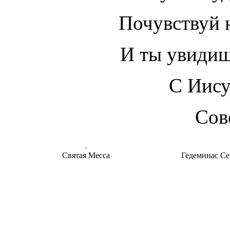
Почувствуй 
И ты увидишь
С Иису
Сов
Святая Месса
Гедеминас Се