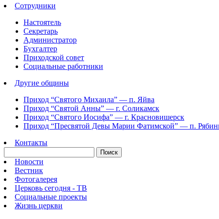
Сотрудники
Настоятель
Секретарь
Администратор
Бухгалтер
Приходской совет
Социальные работники
Другие общины
Приход “Святого Михаила” —
п. Яйва
Приход “Святой Анны” —
г. Соликамск
Приход “Святого Иосифа” —
г. Красновишерск
Приход “Пресвятой Девы Марии Фатимской” —
п. Ряби
Контакты
Новости
Вестник
Фотогалерея
Церковь сегодня - ТВ
Социальные проекты
Жизнь церкви