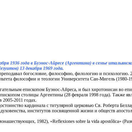
ря 1936 года в Буэнос-Айресе (Аргентина) в семье итальянск
зуитов) 13 декабря 1969 года.
еподавал богословие, философию, филологию и психологию. 22 
ьтета философии и теологии Университета Сан-Мигель (1980-19
тельным епископом Буэнос-Айреса, и был хиротонисан во еписк
пископом столицы Аргентины (28 февраля 1998 года). Также явл
 2005-2011 годах.
стоинство кардинала с титулярной церковью Св. Роберта Белла
уховенства, институтов посвященной жизни и обществ апостоль
нашествующих, 1982), «Reflexiones sobre la vida apostólica» (Ра