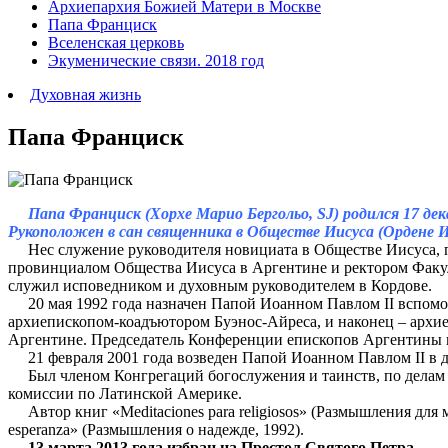
Архиепархия Божией Матери в Москве
Папа Франциск
Вселенская церковь
Экуменические связи. 2018 год
Духовная жизнь
Папа Франциск
Папа Франциск (Хорхе Марио Бергольо, SJ) родился 17 декаб
Рукоположен в сан священника в Обществе Иисуса (Ордене Ие
Нес служение руководителя новициата в Обществе Иисуса, пр
провинциалом Общества Иисуса в Аргентине и ректором Факул
служил исповедником и духовным руководителем в Кордове.
20 мая 1992 года назначен Папой Иоанном Павлом II вспомога
архиепископом-коадъютором Буэнос-Айреса, и наконец – архие
Аргентине. Председатель Конференции епископов Аргентины в
21 февраля 2001 года возведен Папой Иоанном Павлом II в до
Был членом Конгрегаций богослужения и таинств, по делам д
комиссии по Латинской Америке.
Автор книг «Meditaciones para religiosos» (Размышления для мо
esperanza» (Размышления о надежде, 1992).
13 марта 2013 года избран на Престол Святого Петра.