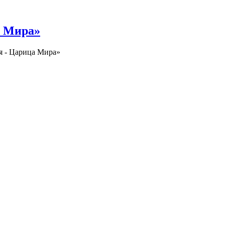
а Мира»
я - Царица Мира»