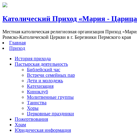
Католический Приход «Мария - Цариц
Местная католическая религиозная организация Приход «Мари
Римско-Католической Церкви в г. Березники Пермского края
Главная
Приход
История прихода
Пастырская деятельность
Библейский час
Встречи семейных пар
Дети и молодежь
Катехизация
Киноклуб
Молитвенные группы
Таинства
Хоры
Церковные праздники
Пожертвования
Храм
Юридическая информация