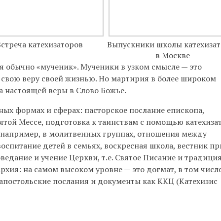
Встреча катехизаторов
Выпускники школы катехизат
в Москве
обычно «мученик». Мученики в узком смысле — это
 свою веру своей жизнью. Но мартирия в более широком
а настоящей веры в Слово Божье.
ых формах и сферах: пасторское послание епископа,
той Мессе, подготовка к таинствам с помощью катехиза
, например, в молитвенных группах, отношения между
оспитание детей в семьях, воскресная школа, вестник п
ведание и учение Церкви, т.е. Святое Писание и традици
рхия: на самом высоком уровне — это догмат, в том числе
апостольские послания и документы как ККЦ (Катехизис