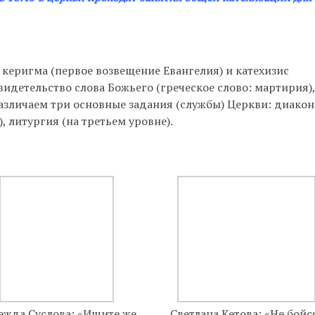
Понедельник-пятница с 15.00 до 20.00, воскресенье с 18.1
ятеля:
По записи через секретариат и по дням и часам, ук
расписании.
керигма (первое возвещение Евангелия) и катехизис
я помощь:
Понедельник и пятница с 13 до 15 часов.
видетельство слова Божьего (греческое слово: мартирия),
азличаем три основные задания (службы) Церкви: диако
е поклонение:
Вы можете выбрать для себя любой час, за
, литургия (на третьем уровне).
61-757-51-14.
ежда Суслова: «Ищите же
Светлана Кетова: «Не бойс