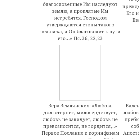
благословенные Им наследуют
прежде
землю, а проклятые Им
Его и
истребятся. Господом
Ев
утверждаются стопы такого
человека, и Он благоволит к пути
его…» Пс. 36, 22,23
Вера Землянских: «Любовь
Вален
долготерпит, милосердствует,
любов
любовь не завидует, любовь не
пребыв
превозносится, не гордится,..»
соб
Первое Послание к коринфянам
Апосто