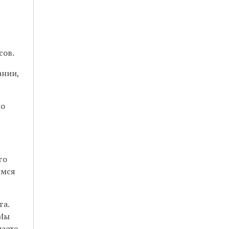
сов.
ании,
но
го
имся
га.
 Мы
лаете