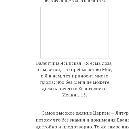
святого апостола Павла.13:4.
Валентина Ясинская: «Я есмь лоза,
а вы ветви, кто пребывает во Мне,
и Я в нём, тот приносит много
плода; ибо без Меня не можете
делать ничего.» Евангелие от
Иоанна. 15.
Самое высокое деяние Церкви — Литурги
потому что без знания и понимания Еван
достойно и плодотворно. То же самое дл