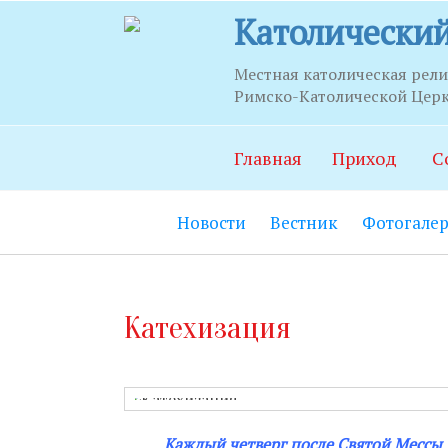
Католический
Местная католическая рел
Римско-Католической Церкв
Часы п
Главная
Приход
С
Храм:
Главны
Новости
Вестник
Фотогалер
Часовня Св.С
21.00.
Социально-п
Катехизация
06.00 до 22.0
Социальный 
до 20.00.
Секретариат:
Каждый четверг после Святой Мессы в