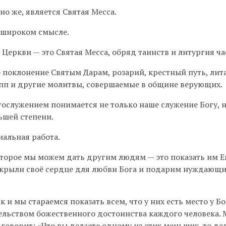
 же, является Святая Месса.
 широком смысле.
ркви — это Святая Месса, обряд таинств и литургия ча
оклонение Святым Дарам, розарий, крестный путь, лит
пп и другие молитвы, совершаемые в общине верующих.
ослужением понимается не только наше служение Богу, 
ьшей степени.
альная работа.
торое мы можем дать другим людям — это показать им Е
открыли своё сердце для любви Бога и подарим нуждающ
и мы стараемся показать всем, что у них есть место у Бо
ельством божественного достоинства каждого человека.
говорит: «Что вы делаете одному из этих меньших, то де