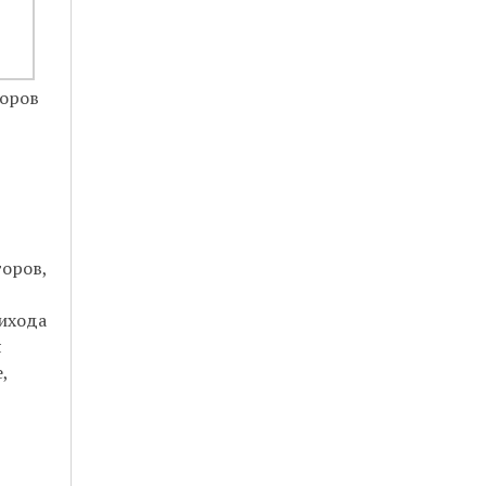
оров
торов,
рихода
я
,