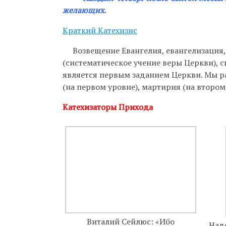
Бухгалтерия:
желающих.
Приём насто
Краткий Катехизис
актуальном 
Возвещение Евангелия, евангелизация, 
Гуманитарна
(систематическое учение веры Церкви), с
является первым заданием Церкви. Мы р
Непрестанно
(на первом уровне), мартирия (на втором)
телефону 8-9
Катехизаторы Прихода
Виталий Сейлюс: «Ибо
Над