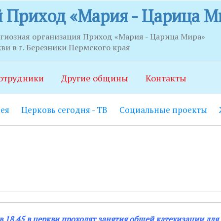
 Приход «Мария - Царица М
игиозная организация Приход «Мария - Царица Мира»
и в г. Березники Пермского края
риема
отрудники
Другие общины
Контакты
й вход на центральной лестнице открыт с 9.00 до 21.00.
ея
Церковь сегодня - ТВ
Социальные проекты
ерафима Саровского:
Вход в колокольню с улицы открыт с
риходской центр:
Вход через вахту, первая дверь слева о
0 (по звонку круглосуточно).
работник:
Понедельник-пятница с 15.00 до 20.00, воскрес
Понедельник-пятница с 10.00 до 14.00, воскресенье с 18.1
 18.45 в церкви проходят занятия общей катехизации для 