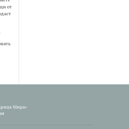
щи от
здаст
.
овать
арица Мира»
ая