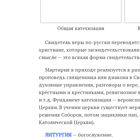
Общая катехизация
Свидетель веры по-русски переводится 
христиане, которые засвидетельствовали
смысле — это всякая форма свидетельств
Мартирия в приходе реализуется в разн
проповедь священника или диакона в Свя
духовные упражнения, разговоры о вере
крёстными и крестниками, религиозное в
и т.д. Фундамент катехизации — вероиспо
Церкви. В учении церкви существует иера
решения Соборов, потом энциклики пап, 
Католической Церкви).
ЛИТУРГИЯ
— богослужение.