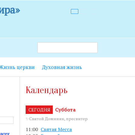
ира»
Жизнь церкви
Духовная жизнь
 9.00 до
Календарь
т лестницы с
енье с 18.15
СЕГОДНЯ
Суббота
✨Святой Доминик, пресвитер
5 до 19.00.
11:00
Святая Месса
всех