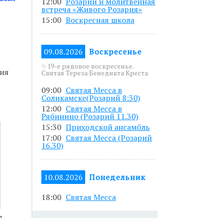
12:00
Розарий и молитвенная
5 до 19.00.
встреча «Живого Розария»
15:00
Воскресная школа
азанным в
09.08.2026
Воскресенье
✨19-е рядовое воскресенье.
ния
Святая Тереза Бенедикта Креста
писавшись по
09:00
Святая Месса в
Соликамске(Розарий 8:30)
12:00
Святая Месса в
Рябинино (Розарий 11.30)
15:30
Приходской ансамбль
17:00
Святая Месса (Розарий
16.30)
10.08.2026
Понедельник
18:00
Святая Месса
я,