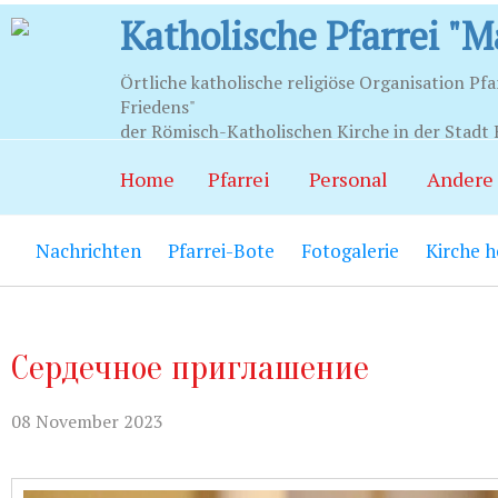
Katholische Pfarrei "M
Örtliche katholische religiöse Organisation Pfa
Friedens"
Stunden
der Römisch-Katholischen Kirche in der Stadt 
Home
Pfarrei
Personal
Andere
Храм:
Главный вход на центральной
Nachrichten
Pfarrei-Bote
Fotogalerie
Kirche 
Часовня Св.Серафима Саровского:
В
21.00.
Социально-приходской центр:
Вход
06.00 до 22.00 (по звонку круглосут
Сердечное приглашение
Социальный работник:
Понедельник
08 November 2023
до 20.00.
Секретариат:
Понедельник-пятница с