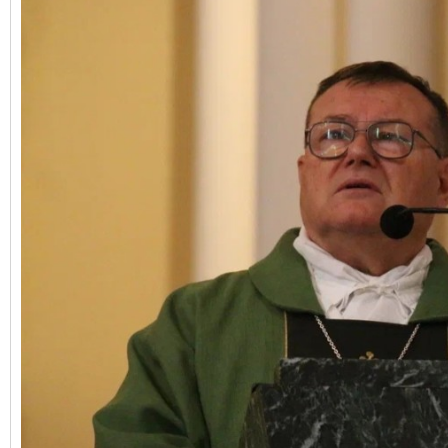
Бухгалтерия:
Понедельник-пятница с
Приём настоятеля:
По записи через
актуальном расписании.
Гуманитарная помощь:
Понедельни
Непрестанное поклонение:
Вы може
телефону 8-961-757-51-14.