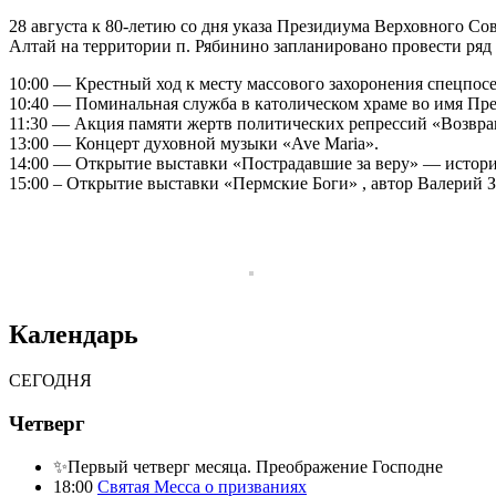
28 августа к 80-летию со дня указа Президиума Верховного С
Алтай на территории п. Рябинино запланировано провести ряд
10:00 — Крестный ход к месту массового захоронения спецпос
10:40 — Поминальная служба в католическом храме во имя П
11:30 — Акция памяти жертв политических репрессий «Возвраще
13:00 — Концерт духовной музыки «Ave Maria».
14:00 — Открытие выставки «Пострадавшие за веру» — истории
15:00 – Открытие выставки «Пермские Боги» , автор Валерий 
Календарь
СЕГОДНЯ
Четверг
✨Первый четверг месяца. Преображение Господне
18:00
Святая Месса о призваниях