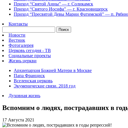
Приход “Святой Анны” —
г. Соликамск
Приход “Святого Иосифа” —
г. Красновишерск
Приход “Пресвятой Девы Марии Фатимской” —
п. Ряби
Контакты
Новости
Вестник
Фотогалерея
Церковь сегодня - ТВ
Социальные проекты
Жизнь церкви
Архиепархия Божией Матери в Москве
Папа Франциск
Вселенская церковь
Экуменические связи. 2018 год
Духовная жизнь
Вспомним о людях, пострадавших в год
17 Августа 2021