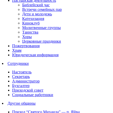
Пастырская деятельность
Библейский час
Встречи семейных пар
Дети и молодежь
Катехизация
Киноклуб
Молитвенные группы
Таинства
Хоры
Церковные праздники
Пожертвования
Храм
Юридическая информация
Сотрудники
Настоятель
Секретарь
Администратор
Бухгалтер
Приходской совет
Социальные работники
Другие общины
Приход “Святого Михаила” —
п. Яйва