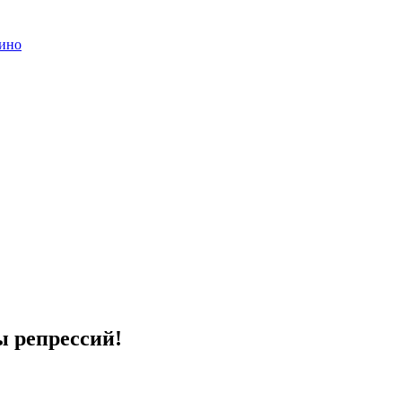
нино
ы репрессий!