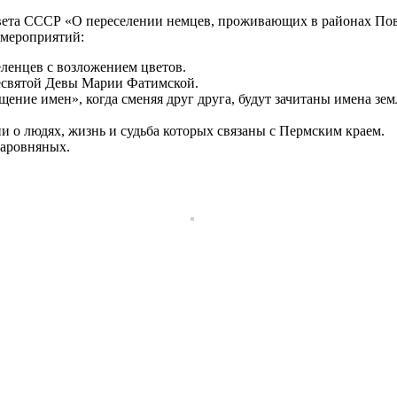
овета СССР «О переселении немцев, проживающих в районах Пово
 мероприятий:
еленцев с возложением цветов.
ресвятой Девы Марии Фатимской.
ние имен», когда сменяя друг друга, будут зачитаны имена зем
 о людях, жизнь и судьба которых связаны с Пермским краем.
Заровняных.