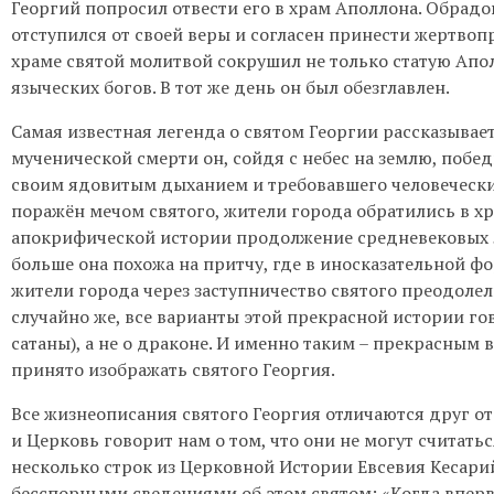
Георгий попросил отвести его в храм Аполлона. Обрад
отступился от своей веры и согласен принести жертвоп
храме святой молитвой сокрушил не только статую Аполл
языческих богов. В тот же день он был обезглавлен.
Самая известная легенда о святом Георгии рассказывает 
мученической смерти он, сойдя с небес на землю, побе
своим ядовитым дыханием и требовавшего человеческих
поражён мечом святого, жители города обратились в хр
апокрифической истории продолжение средневековых л
больше она похожа на притчу, где в иносказательной фо
жители города через заступничество святого преодоле
случайно же, все варианты этой прекрасной истории го
сатаны), а не о драконе. И именно таким – прекрасным
принято изображать святого Георгия.
Все жизнеописания святого Георгия отличаются друг о
и Церковь говорит нам о том, что они не могут считать
несколько строк из Церковной Истории Евсевия Кесари
бесспорными сведениями об этом святом: «Когда вперв