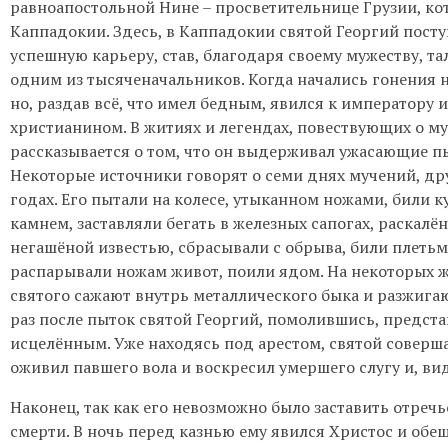
равноапостольной Нине – просветительнице Грузии, ко
Каппадокии. Здесь, в Каппадокии святой Георгий посту
успешную карьеру, став, благодаря своему мужеству, т
одним из тысяченачальников. Когда начались гонения на
но, раздав всё, что имел бедным, явился к императору 
христианином. В житиях и легендах, повествующих о му
рассказывается о том, что он выдерживал ужасающие пы
Некоторые источники говорят о семи днях мучений, друг
годах. Его пытали на колесе, утыканном ножами, били
камнем, заставляли бегать в железных сапогах, раскалё
негашёной известью, сбрасывали с обрыва, били плетьми 
распарывали ножам живот, поили ядом. На некоторых ж
святого сажают внутрь металлического быка и разжигаю
раз после пыток святой Георгий, помолившись, предст
исцелённым. Уже находясь под арестом, святой совершал
оживил павшего вола и воскресил умершего слугу и, вид
Наконец, так как его невозможно было заставить отречь
смерти. В ночь перед казнью ему явился Христос и обе