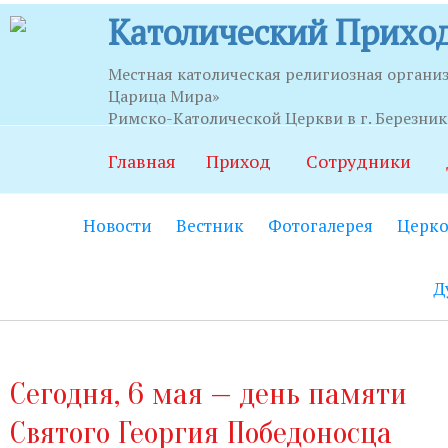
Католический Приход
Местная католическая религиозная органи
Царица Мира»
Часы приема
Римско-Католической Церкви в г. Березни
Главная
Приход
Сотрудники
Храм:
Главный вход на центральной
Новости
Вестник
Фотогалерея
Церко
Часовня Св.Серафима Саровского:
В
21.00.
Д
Социально-приходской центр:
Вход
06.00 до 22.00 (по звонку круглосут
Социальный работник:
Понедельник
Сегодня, 6 мая — день памяти
до 20.00.
Святого Георгия Победоносца
Секретариат:
Понедельник-пятница с