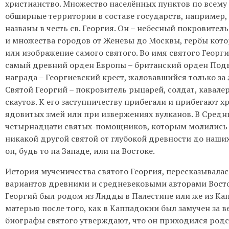
христианство. Множество населённых пунктов по всему
обширные территории в составе государств, например,
названы в честь св. Георгия. Он – небесный покровител
и множества городов от Женевы до Москвы, гербы кото
или изображение самого святого. Во имя святого Геор
самый древний орден Европы – британский орден Подвя
награда – Георгиевский крест, жаловавшийся только за
Святой Георгий – покровитель рыцарей, солдат, кавалер
скаутов. К его заступничеству прибегали и прибегают х
ядовитых змей или при извержениях вулканов. В Средни
четырнадцати святых-помощников, которым молились 
никакой другой святой от глубокой древности до наших 
он, будь то на Западе, или на Востоке.
История мученичества святого Георгия, пересказывалас
вариантов древними и средневековыми авторами Востока
Георгий был родом из Лидды в Палестине или же из Кап
матерью после того, как в Каппадокии был замучен за ве
биографы святого утверждают, что он приходился род