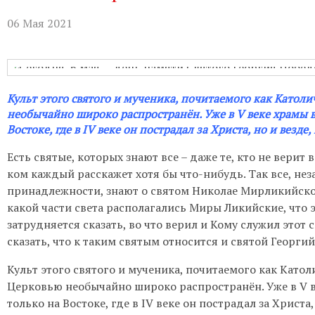
Бухгалтерия:
Понедельник-пятница с
06 Мая 2021
Приём настоятеля:
По записи через
актуальном расписании.
Гуманитарная помощь:
Понедельни
Культ этого святого и мученика, почитаемого как Катол
необычайно широко распространён. Уже в V веке храмы в
Непрестанное поклонение:
Вы може
Востоке, где в IV веке он пострадал за Христа, но и везде
телефону 8-961-757-51-14.
Есть святые, которых знают все – даже те, кто не верит 
ком каждый расскажет хотя бы что-нибудь. Так все, не
принадлежности, знают о святом Николае Мирликийском, 
какой части света располагались Миры Ликийские, что э
затрудняется сказать, во что верил и Кому служил этот
сказать, что к таким святым относится и святой Георги
Культ этого святого и мученика, почитаемого как Катол
Церковью необычайно широко распространён. Уже в V в
только на Востоке, где в IV веке он пострадал за Христа