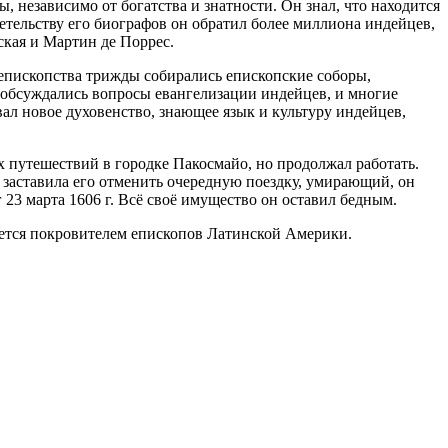
ы, независимо от богатства и знатности. Он знал, что находится
детельству его биографов он обратил более миллиона индейцев,
ская и Мартин де Поррес.
 епископства трижды собирались епископские соборы,
 обсуждались вопросы евангелизации индейцев, и многие
л новое духовенство, знающее язык и культуру индейцев,
их путешествий в городке Пакосмайо, но продолжал работать.
не заставила его отменить очередную поездку, умирающий, он
 23 марта 1606 г. Всё своё имущество он оставил бедным.
ается покровителем епископов Латинской Америки.