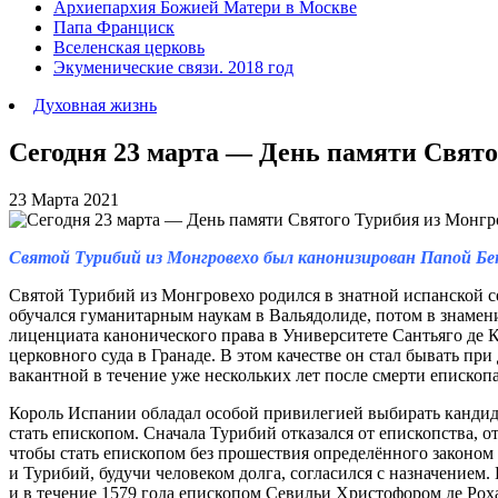
Архиепархия Божией Матери в Москве
Папа Франциск
Вселенская церковь
Экуменические связи. 2018 год
Духовная жизнь
Сегодня 23 марта — День памяти Свято
23 Марта 2021
Святой Турибий из Монгровехо был канонизирован Папой Бен
Святой Турибий из Монгровехо родился в знатной испанской се
обучался гуманитарным наукам в Вальядолиде, потом в знаменит
лиценциата канонического права в Университете Сантьяго де Ко
церковного суда в Гранаде. В этом качестве он стал бывать пр
вакантной в течение уже нескольких лет после смерти епископ
Король Испании обладал особой привилегией выбирать кандид
стать епископом. Сначала Турибий отказался от епископства, 
чтобы стать епископом без прошествия определённого законом
и Турибий, будучи человеком долга, согласился с назначением.
и в течение 1579 года епископом Севильи Христофором де Роха