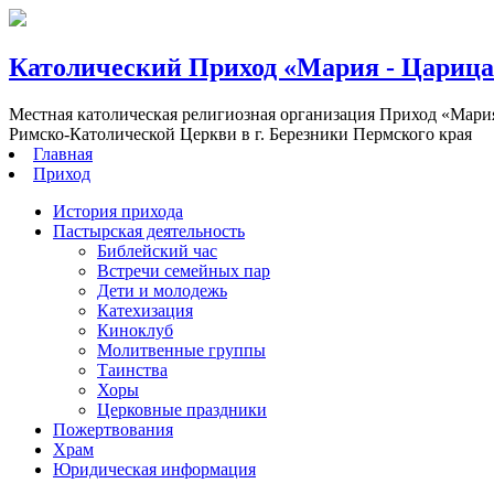
Католический Приход «Мария - Цариц
Местная католическая религиозная организация Приход «Мари
Римско-Католической Церкви в г. Березники Пермского края
Главная
Приход
История прихода
Пастырская деятельность
Библейский час
Встречи семейных пар
Дети и молодежь
Катехизация
Киноклуб
Молитвенные группы
Таинства
Хоры
Церковные праздники
Пожертвования
Храм
Юридическая информация