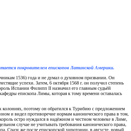
очитается покровителем епископов Латинской Америки.
чникам 1536) года и не думал о духовном призвании. Он
стящие успехи. Затем, 6 октября 1568 г. он получил степень
король Испании Филипп II назначил его главным судьёй
е кафедры епископа Лимы, которая к тому времени оставалась
х колониях, поэтому он обратился к Турибию с предложением
нином и видел противоречие нормам канонического права в том,
король остро нуждался в надёжном и честном человеке в Лиме,
тдельном случае не учитывать требования канонического права,
па. Сразу же после епископской хиротонии, в августе, новый