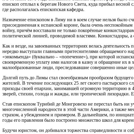
епископ отплыл к берегам Нового Света, куда прибыл весной с
где располагалась епископская кафедра.
Назначение епископом в Лиму ни в коем случае нельзя было счи
присоединенная к испанской короне, была очень неспокойным и
войну, причём восставали не только покорённые конкистадора
политической линией, проводимой властями. Конкистадоры, а о
Как и везде, на завоеванных территориях велась деятельность
нередко выступали главными притеснителями обращаемого наро
«энкомьенда» (буквально – «попечение»), при которой испанск
своевременную уплату ими налогов в казну и обращение их в х
малообразованные люди, преследовавшие совершенно иные цел
Долгий путь до Лимы стал своеобразным прообразом будущего 
жителей. В течение последующих 25 лет своего пастырского 
приходы своей епархии, занимавшей огромную территорию в 45
зверей, стихии, голода и жажды, или тропической лихорадки. Е
Став епископом Турибий де Монгровехо не перестал быть ни у
многочисленной народности в этой части Америки, а также мес
страхом, а убеждением и примером. В дальнейшем, по инициат
годы его правления было построено множество школ для коренн
Будучи юристом, он добивался торжества справедливости и соб