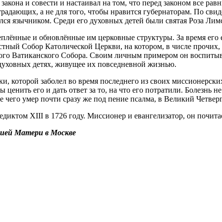
закона и совести и настаивал на том, что перед законом все равн
страдающих, а не для того, чтобы нравится губернаторам. По сви
вался язычником. Среди его духовных детей были святая Роза Лим
реплённые и обновлённые им церковные структуры. За время его
стный Собор Католической Церкви, на котором, в числе прочих,
ого Ватиканского Собора. Своим личным примером он воспитыва
 духовных детях, живущее их повседневной жизнью.
дки, которой заболел во время последнего из своих миссионерск
 ценить его и дать ответ за то, на что его потратили. Болезнь 
ле чего умер почти сразу же под пение псалма, в Великий Четверг
иктом ХIII в 1726 году. Миссионер и евангелизатор, он почит
ией Матери в Москве