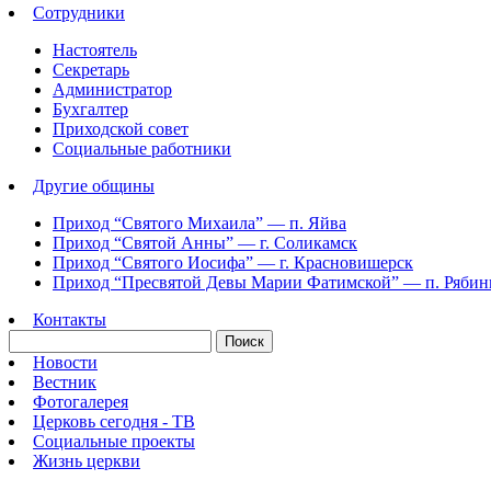
Сотрудники
Настоятель
Секретарь
Администратор
Бухгалтер
Приходской совет
Социальные работники
Другие общины
Приход “Святого Михаила” —
п. Яйва
Приход “Святой Анны” —
г. Соликамск
Приход “Святого Иосифа” —
г. Красновишерск
Приход “Пресвятой Девы Марии Фатимской” —
п. Ряби
Контакты
Новости
Вестник
Фотогалерея
Церковь сегодня - ТВ
Социальные проекты
Жизнь церкви