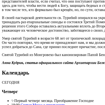
представителей власти, если считал, что они поступают против 
здесь для того, чтобы вести людей к Богу, защищать бедных и 
в том числе тех, кто формально был крещён, но, по сути, оста
В своей пастырской деятельности св. Турибий опирался на ук
тринадцать раз епархиальные синоды и состоялся Третий Поме
решения этого Собора оставались актуальными вплоть до Втор
уважающее их человеческое достоинство, заботящееся о своих
Умер святой Турибий в возрасте 68 лет от тропической лихора
Он часто повторял, что время не принадлежит нам, и мы должны
успел добраться до Сана, где принял последнее причастие, пос
Святой Турибий из Монгровехо был канонизирован Папой Бенед
Анна Кудрик, статья официального сайта Архиепархии Бож
Календарь
СЕГОДНЯ
Четверг
✨Первый четверг месяца. Преображение Господне
18:00
Святая Месса о призваниях