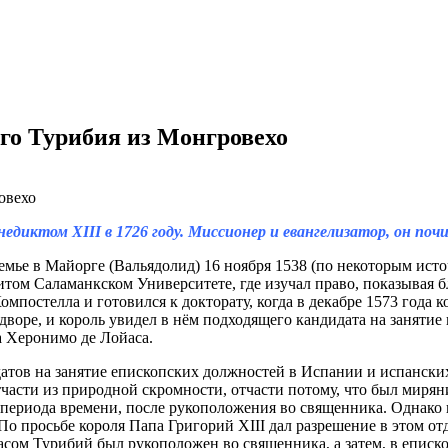
го Турибия из Монгровехо
едиктом ХIII в 1726 году. Миссионер и евангелизатор, он п
мье в Майорге (Вальядолид) 16 ноября 1538 (по некоторым исто
ом Саламанкском Университете, где изучал право, показывая бле
мпостелла и готовился к докторату, когда в декабре 1573 года 
и дворе, и король увидел в нём подходящего кандидата на заняти
а Херонимо де Лойаса.
атов на занятие епископских должностей в Испании и испански
отчасти из природной скромности, отчасти потому, что был миря
 периода времени, после рукоположения во священника. Однако 
 По просьбе короля Папа Григорий ХIII дал разрешение в этом о
сом Турибий был рукоположен во священника, а затем, в еписко