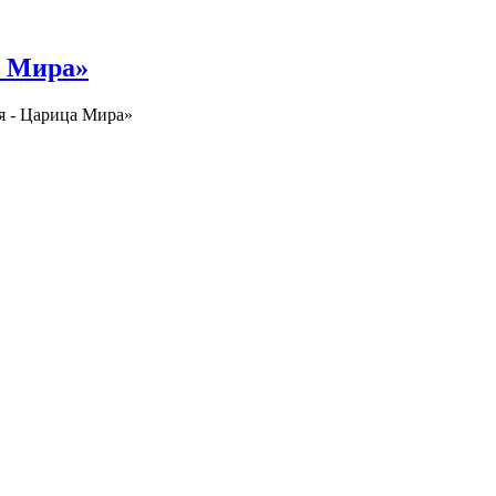
а Мира»
я - Царица Мира»