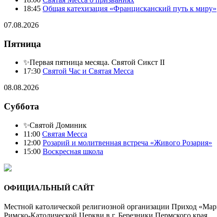
18:45
Общая катехизация «Францисканский путь к миру»
07.08.2026
Пятница
✨Первая пятница месяца. Святой Сикст II
17:30
Святой Час и Святая Месса
08.08.2026
Суббота
✨Святой Доминик
11:00
Святая Месса
12:00
Розарий и молитвенная встреча «Живого Розария»
15:00
Воскресная школа
ОФИЦИАЛЬНЫЙ САЙТ
Местной католической религиозной организации Приход «Мар
Римско-Католической Церкви в г. Березники Пермского края