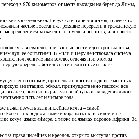
переход в 970 километров от места высадки на берег до Лимы,
я светского человека. Перу, часть империи инков, только что
исходили частые восстания, грозящие перерасти в гражданскую
 распределением захваченных земель и богатств, или просто
.
поскольку завоеватели, призванные нести идеи христианства,
нием душ её обитателей. В Чили и Перу действовала система
лявших, полученную ими землю, отвечая при этом за
в первую очередь заботились эти неопытные и часто
мущественно пешком, просвещая и крестя по дороге местных
стырскую визитацию, обходя, преимущественно пешком, все
икого леса, постоянно рискуя погибнуть от нападения диких
ветственно пять лет и четыре года.
же начал изучать язык индейцев кечуа – самой
о Боге на их родном языке и обращать их не силой и не
е кечуа, языке аймара, а также на языках народов Африки. За
ься за права индейцев и креолов, открыто выступая против