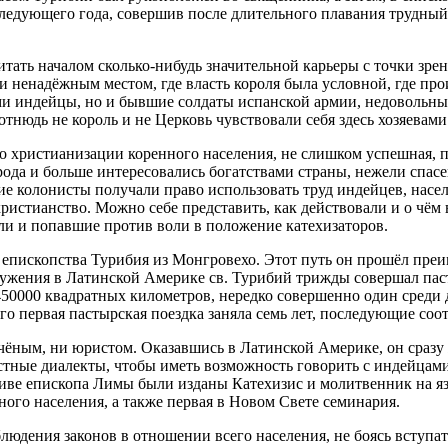
ледующего года, совершив после длительного плавания трудный 
тать началом сколько-нибудь значительной карьеры с точки зрени
 ненадёжным местом, где власть короля была условной, где про
ми индейцы, но и бывшие солдаты испанской армии, недовольные
тнюдь не король и не Церковь чувствовали себя здесь хозяевами
 по христианизации коренного населения, не слишком успешная, 
да и больше интересовались богатствами страны, нежели спасе
ие колонисты получали право использовать труд индейцев, насе
ристианство. Можно себе представить, как действовали и о чём 
и и попавшие против воли в положение катехизаторов.
епископства Турибия из Монгровехо. Этот путь он прошёл преи
служения в Латинской Америке св. Турибий трижды совершал па
0000 квадратных километров, нередко совершенно один среди д
го первая пастырская поездка заняла семь лет, последующие соот
чёным, ни юристом. Оказавшись в Латинской Америке, он сразу 
тные диалекты, чтобы иметь возможность говорить с индейцами 
иве епископа Лимы были изданы Катехизис и молитвенник на язык
ого населения, а также первая в Новом Свете семинария.
людения законов в отношении всего населения, не боясь вступат