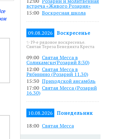
12:00
Розарий и молитвенная
5 до 19.00.
встреча «Живого Розария»
се
15:00
Воскресная школа
азанным в
вои
09.08.2026
Воскресенье
✨19-е рядовое воскресенье.
Святая Тереза Бенедикта Креста
писавшись по
09:00
Святая Месса в
Соликамске(Розарий 8:30)
12:00
Святая Месса в
Рябинино (Розарий 11.30)
15:30
Приходской ансамбль
17:00
Святая Месса (Розарий
16.30)
10.08.2026
Понедельник
18:00
Святая Месса