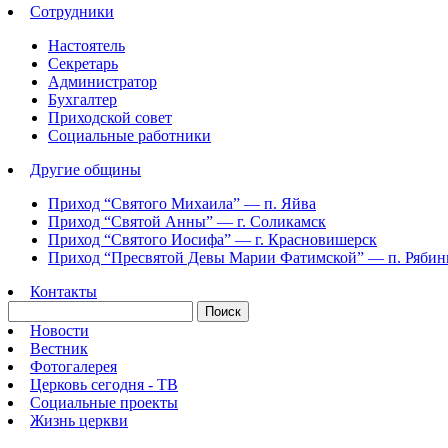
Сотрудники
Настоятель
Секретарь
Администратор
Бухгалтер
Приходской совет
Социальные работники
Другие общины
Приход “Святого Михаила” —
п. Яйва
Приход “Святой Анны” —
г. Соликамск
Приход “Святого Иосифа” —
г. Красновишерск
Приход “Пресвятой Девы Марии Фатимской” —
п. Ряби
Контакты
Новости
Вестник
Фотогалерея
Церковь сегодня - ТВ
Социальные проекты
Жизнь церкви