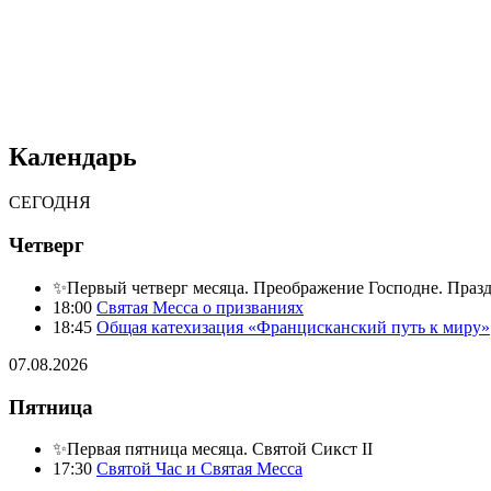
Календарь
СЕГОДНЯ
Четверг
✨Первый четверг месяца. Преображение Господне. Праз
18:00
Святая Месса о призваниях
18:45
Общая катехизация «Францисканский путь к миру»
07.08.2026
Пятница
✨Первая пятница месяца. Святой Сикст II
17:30
Святой Час и Святая Месса