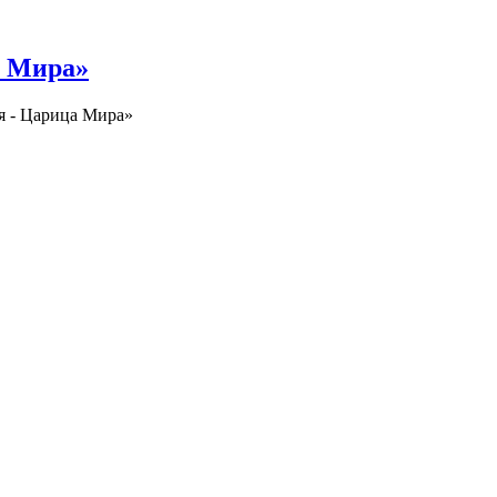
а Мира»
я - Царица Мира»