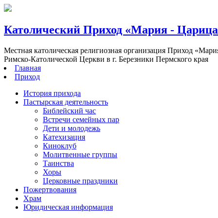
Католический Приход «Мария - Цариц
Местная католическая религиозная организация Приход «Мари
Римско-Католической Церкви в г. Березники Пермского края
Главная
Приход
История прихода
Пастырская деятельность
Библейский час
Встречи семейных пар
Дети и молодежь
Катехизация
Киноклуб
Молитвенные группы
Таинства
Хоры
Церковные праздники
Пожертвования
Храм
Юридическая информация