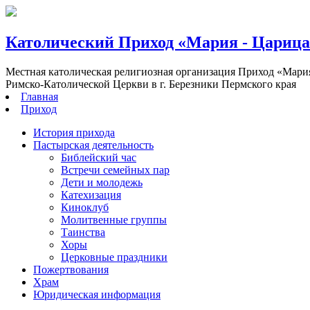
Католический Приход «Мария - Цариц
Местная католическая религиозная организация Приход «Мари
Римско-Католической Церкви в г. Березники Пермского края
Главная
Приход
История прихода
Пастырская деятельность
Библейский час
Встречи семейных пар
Дети и молодежь
Катехизация
Киноклуб
Молитвенные группы
Таинства
Хоры
Церковные праздники
Пожертвования
Храм
Юридическая информация