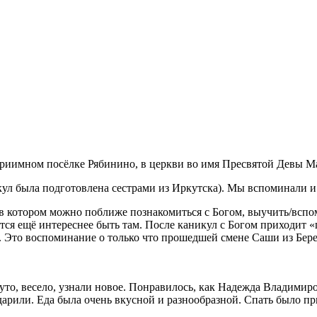
приимном посёлке Рябинино, в церкви во имя Пресвятой Девы Ма
л была подготовлена сестрами из Иркутска). Мы вспоминали и 
в котором можно поближе познакомиться с Богом, выучить/вспом
тся ещë интереснее быть там. После каникул с Богом приходит «
 Это воспоминание о только что прошедшей смене Саши из Берез
то, весело, узнали новое. Понравилось, как Надежда Владимир
арили. Еда была очень вкусной и разнообразной. Спать было пр