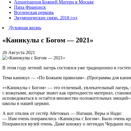
Архиепархия Божией Матери в Москве
Папа Франциск
Вселенская церковь
Экуменические связи. 2018 год
Духовная жизнь
«Каникулы с Богом — 2021»
26 Августа 2021
В этом году летний лагерь состоялся уже традиционно в госте
Тема каникул — «По Божьим правилам». (Программа для канику
«»Каникулы с Богом» — это отличный, увлекательный лагерь, 
с вожатыми, которые знают как преподнести материал, станови
исповедоваться и остаëтся множество положительных эмоций».
школы в нашей церкви.
А вот отклик от сестёр Абетовых — Наташи, Веры и Нади:
— Нам очень понравились «Каникулы с Богом». Было очень кру
Понравился музей очень. Даже книжку о легендах Чердыни под