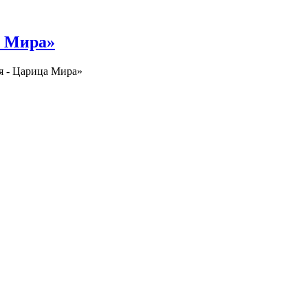
а Мира»
я - Царица Мира»