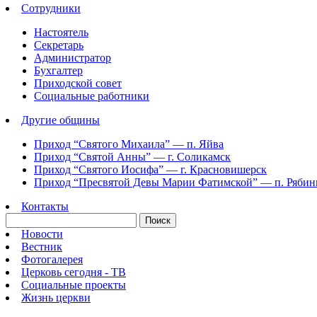
Сотрудники
Настоятель
Секретарь
Администратор
Бухгалтер
Приходской совет
Социальные работники
Другие общины
Приход “Святого Михаила” —
п. Яйва
Приход “Святой Анны” —
г. Соликамск
Приход “Святого Иосифа” —
г. Красновишерск
Приход “Пресвятой Девы Марии Фатимской” —
п. Ряби
Контакты
Новости
Вестник
Фотогалерея
Церковь сегодня - ТВ
Социальные проекты
Жизнь церкви