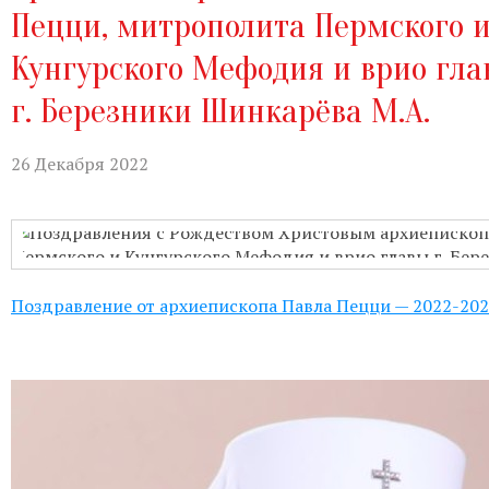
Пецци, митрополита Пермского 
Бухгалтерия:
Понедельник-пятница с
Кунгурского Мефодия и врио гл
Приём настоятеля:
По записи через
актуальном расписании.
г. Березники Шинкарёва М.А.
Гуманитарная помощь:
Понедельни
26 Декабря 2022
Непрестанное поклонение:
Вы може
телефону 8-961-757-51-14.
Поздравление от архиепископа Павла Пецци — 2022-20