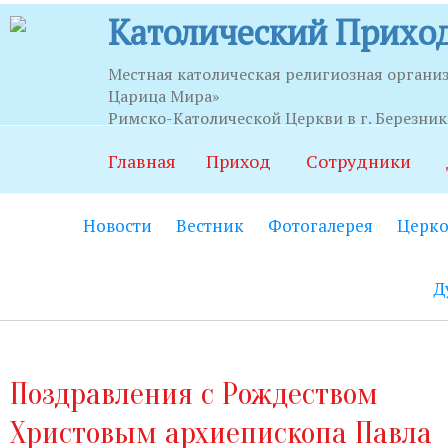
Католический Приход
Местная католическая религиозная органи
Царица Мира»
Часы приема
Римско-Католической Церкви в г. Березни
Главная
Приход
Сотрудники
Храм:
Главный вход на центральной
Новости
Вестник
Фотогалерея
Церко
Часовня Св.Серафима Саровского:
В
21.00.
Д
Социально-приходской центр:
Вход
06.00 до 22.00 (по звонку круглосут
Социальный работник:
Понедельник
Поздравления с Рождеством
до 20.00.
Христовым архиепископа Павла
Секретариат:
Понедельник-пятница с