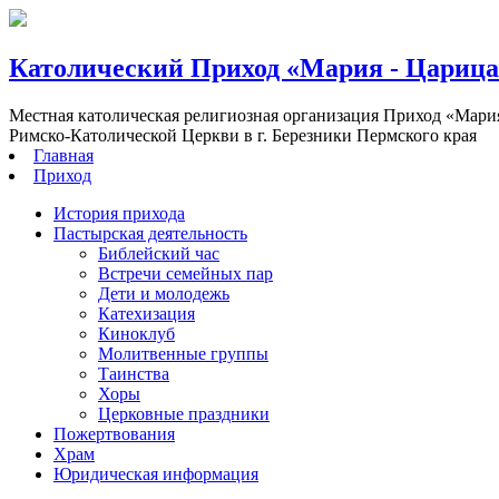
Католический Приход «Мария - Цариц
Местная католическая религиозная организация Приход «Мари
Римско-Католической Церкви в г. Березники Пермского края
Главная
Приход
История прихода
Пастырская деятельность
Библейский час
Встречи семейных пар
Дети и молодежь
Катехизация
Киноклуб
Молитвенные группы
Таинства
Хоры
Церковные праздники
Пожертвования
Храм
Юридическая информация