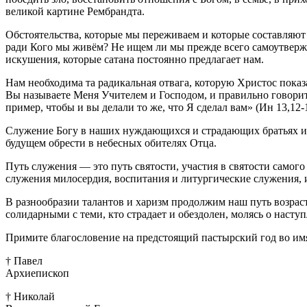
великой картине Рембрандта.
Обстоятельства, которые мы переживаем и которые составляют т
ради Кого мы живём? Не ищем ли мы прежде всего самоутвержден
искушения, которые сатана постоянно предлагает нам.
Нам необходима та радикальная отвага, которую Христос показа
Вы называете Меня Учителем и Господом, и правильно говорите,
пример, чтобы и вы делали то же, что Я сделал вам» (Ин 13,12-1
Служение Богу в наших нуждающихся и страдающих братьях и с
будущем обрести в небесных обителях Отца.
Путь служения — это путь святости, участия в святости само
служения милосердия, воспитания и литургические служения, 
В разнообразии талантов и харизм продолжим наш путь возрас
солидарными с теми, кто страдает и обездолен, молясь о насту
Примите благословение на предстоящий пастырский год во имя
† Павел
Архиепископ
† Николай