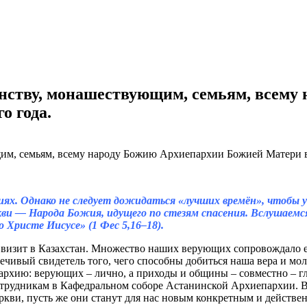
енству, монашествующим, семьям, всему
о года.
ях. Однако не следует дожидаться «лучших времён», чтобы уг
 — Народа Божия, идущего по стезям спасения. Вслушаемся в
о Христе Иисусе» (1 Фес 5,16–18).
 визит в Казахстан. Множество наших верующих сопровождало ег
ечивый свидетель того, чего способны добиться наша вера и мо
архию: верующих – лично, а приходы и общины – совместно – глу
трудникам в Кафедральном соборе Астанинской Архиепархии. В 
кви, пусть же они станут для нас новым конкретным и действе