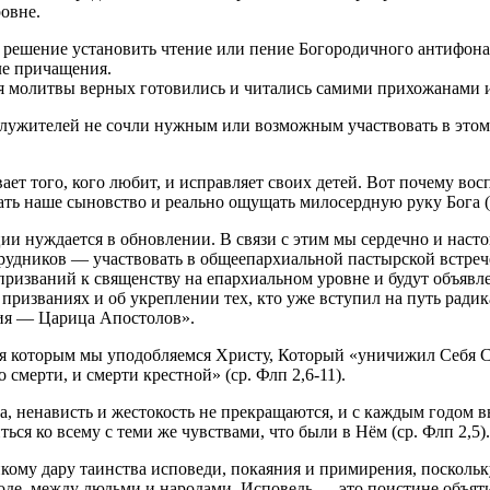
овне.
 решение установить чтение или пение Богородичного антифон
ле причащения.
ия молитвы верных готовились и читались самими прихожанами
служителей не сочли нужным или возможным участвовать в этом
ает того, кого любит, и исправляет своих детей. Вот почему во
ать наше сыновство и реально ощущать милосердную руку Бога (с
ции нуждается в обновлении. В связи с этим мы сердечно и нас
рудников — участвовать в общеепархиальной пастырской встрече
 призваний к священству на епархиальном уровне и будут объяв
 призваниях и об укреплении тех, кто уже вступил на путь рад
ия — Царица Апостолов».
даря которым мы уподобляемся Христу, Который «уничижил Себя 
смерти, и смерти крестной» (ср. Флп 2,6-11).
ла, ненависть и жестокость не прекращаются, и с каждым годом 
ся ко всему с теми же чувствами, что были в Нём (ср. Флп 2,5).
кому дару таинства исповеди, покаяния и примирения, поскольку
ходе, между людьми и народами. Исповедь — это поистине объяти