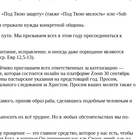
а «Под Твою защиту» (также «Под Твою милость» или «Sub
 и отражали нужды конкретной общины.
 пути. Мы призываем всех в этом году присоединиться к
спитание, исправление, и иногда даже порицание являются
р. Евр 12,5-13).
тойчиво приглашаем всех ответственных за катехизацию —
, которая состоится онлайн на платформе Zoom 30 сентября.
лены пастырские указания на предстоящий год. Просим,
икального следования за Христом. Просим ваших молитв также о
Самого, приняв образ раба, сделавшись подобным человекам и
выносить их всё труднее. Но в любых обстоятельствах мы по-
 прощение — это главное средство, которое у нас есть, чтобы
я Бога, в которые Он принимает нас как Своих детей, как на