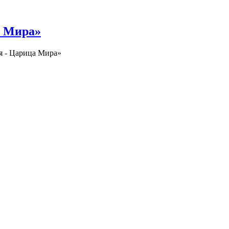
а Мира»
я - Царица Мира»