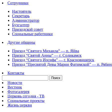
Сотрудники
Настоятель
Секретарь
Администратор
Бухгалтер
Приходской совет
Социальные работники
Другие общины
Приход “Святого Михаила” —
п. Яйва
Приход “Святой Анны” —
г. Соликамск
Приход “Святого Иосифа” —
г. Красновишерск
Приход “Пресвятой Девы Марии Фатимской” —
п. Ряби
Контакты
Новости
Вестник
Фотогалерея
Церковь сегодня - ТВ
Социальные проекты
Жизнь церкви