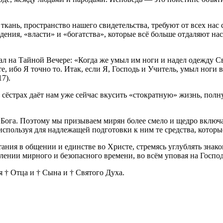
кань, пространство нашего свидетельства, требуют от всех нас 
ия, «власти» и «богатства», которые всё больше отдаляют нас д
л на Тайной Вечере: «Когда же умыл им ноги и надел одежду Свою
 ибо Я точно то. Итак, если Я, Господь и Учитель, умыл ноги в
7).
ёстрах даёт нам уже сейчас вкусить «стократную» жизнь, полну
го Бога. Поэтому мы призываем мирян более смело и щедро вкл
используя для надлежащей подготовки к ним те средства, котор
тания в общении и единстве во Христе, стремясь углублять зна
плении мирного и безопасного времени, во всём уповая на Господ
 † Отца и † Сына и † Святого Духа.