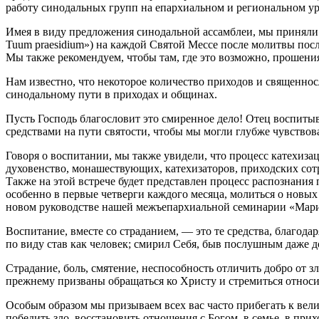
работу синодальных групп на епархиальном и региональном ур
Имея в виду предложения синодальной ассамблеи, мы приняли
Tuum praesidium») на каждой Святой Мессе после молитвы пос
Мы также рекомендуем, чтобы там, где это возможно, прошен
Нам известно, что некоторое количество приходов и священно
синодальному пути в приходах и общинах.
Пусть Господь благословит это смиренное дело! Отец воспитыв
средствами на пути святости, чтобы мы могли глубже чувствов
Говоря о воспитании, мы также увидели, что процесс катехиза
духовенство, монашествующих, катехизаторов, приходских сот
Также на этой встрече будет представлен процесс распознания
особенно в первые четверги каждого месяца, молиться о новых
новом руководстве нашей межъепархиальной семинарии «Мар
Воспитание, вместе со страданием, — это те средства, благо
по виду став как человек; смирил Себя, быв послушным даже до 
Страдание, боль, смятение, неспособность отличить добро от з
прежнему призваны обращаться ко Христу и стремиться относить
Особым образом мы призываем всех вас часто прибегать к вели
победить зло, восстановить отношения с Богом, в семье, в при