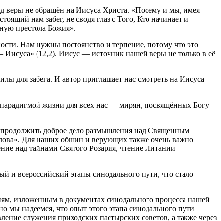
ляд веры не обращён на Иисуса Христа. «Посему и мы, имея
тоящий нам забег, не сводя глаз с Того, Кто начинает и
сную престола Божия».
ности. Нам нужны постоянство и терпение, потому что это
 — Иисуса» (12,2). Иисус — источник нашей веры не только в её
силы для забега. И автор приглашает нас смотреть на Иисуса
 парадигмой жизни для всех нас — мирян, посвящённых Богу
с продолжить доброе дело размышления над Священным
лова». Для наших общин и верующих также очень важно
ние над тайнами Святого Розария, чтение Литании
й и всероссийский этапы синодального пути, что стало
иям, изложенным в документах синодального процесса нашей
о мы надеемся, что опыт этого этапа синодального пути
вление служения приходских пастырских советов, а также через