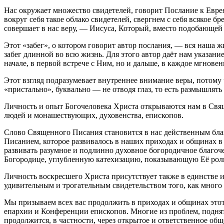
Нас окружает множество свидетелей, говорит Послание к Еврея
вокруг себя такое облако свидетелей, свергнем с себя всякое б
совершает в нас веру, — Иисуса, Который, вместо подобающей 
Этот «забег», о котором говорит автор послания, — вся наша ж
забег длинной во всю жизнь. Для этого автор даёт нам указание
начале, в первой встрече с Ним, но и дальше, в каждое мгнове
Этот взгляд подразумевает внутреннее внимание веры, потому ч
«пристально», буквально — не отводя глаз, то есть размышлять
Личность и опыт Богочеловека Христа открываются нам в Свя
людей и монашествующих, духовенства, епископов.
Слово Священного Писания становится в нас действенным бла
Писанием, которое развивалось в наших приходах и общинах 
развивать разумное и подлинно духовное богородичное благоч
Богородице, углубленную катехизацию, показывающую Её роль
Личность воскресшего Христа присутствует также в единстве
удивительным и трогательным свидетельством того, как мног
Мы призываем всех вас продолжить в приходах и общинах это
епархии и Конференции епископов. Многие из проблем, подняты
продолжится, в частности, через открытое и ответственное общ