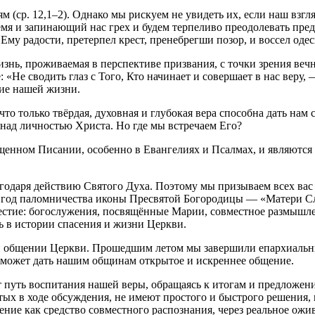
м (ср. 12,1–2). Однако мы рискуем не увидеть их, если наш взг
ремя и запинающий нас грех и будем терпеливо преодолевать предс
Ему радости, претерпел крест, пренебрегши позор, и воссел оде
изнь, проживаемая в перспективе призвания, с точки зрения веч
: «Не сводить глаз с Того, Кто начинает и совершает в нас веру,
ние нашей жизни.
то только твёрдая, духовная и глубокая вера способна дать нам 
 над личностью Христа. Но где мы встречаем Его?
щенном Писании, особенно в Евангелиях и Псалмах, и являются
годаря действию Святого Духа. Поэтому мы призываем всех ва
в год паломничества иконы Пресвятой Богородицы — «Матери С
естие: богослужения, посвящённые Марии, совместное размышле
 в истории спасения и жизни Церкви.
 и общении Церкви. Прошедшим летом мы завершили епархиальны
о может дать нашим общинам открытое и искреннее общение.
т путь воспитания нашей веры, обращаясь к итогам и предложен
х в ходе обсуждения, не имеют простого и быстрого решения, н
ение как средство совместного распознания, через реальное ожи