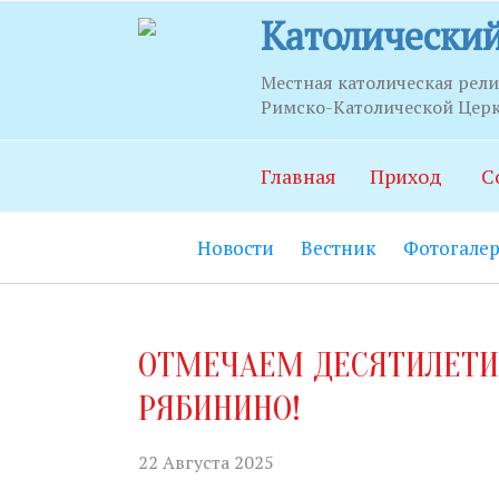
Католический
Местная католическая рел
Римско-Католической Церкв
Часы п
Главная
Приход
С
Храм:
Главны
Новости
Вестник
Фотогалер
Часовня Св.С
21.00.
Социально-п
ОТМЕЧАЕМ ДЕСЯТИЛЕТИ
06.00 до 22.0
РЯБИНИНО!
Социальный 
до 20.00.
22 Августа 2025
Секретариат: