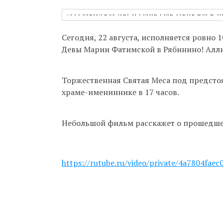
Бухгалтерия:
Приём насто
Сегодня, 22 августа, исполняется ровно 
актуальном 
Девы Марии Фатимской в Рябинино! Алл
Гуманитарна
Торжественная Святая Меса под предсто
Непрестанно
храме-имениннике в 17 часов.
телефону 8-9
Небольшой фильм расскажет о прошедше
https://rutube.ru/video/private/4a7804