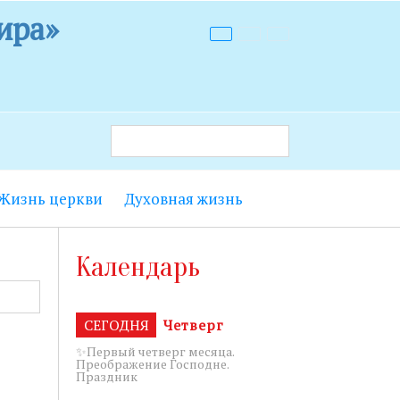
ира»
Жизнь церкви
Духовная жизнь
 9.00 до
Календарь
т лестницы с
енье с 18.15
СЕГОДНЯ
Четверг
✨Первый четверг месяца.
Преображение Господне.
Праздник
5 до 19.00.