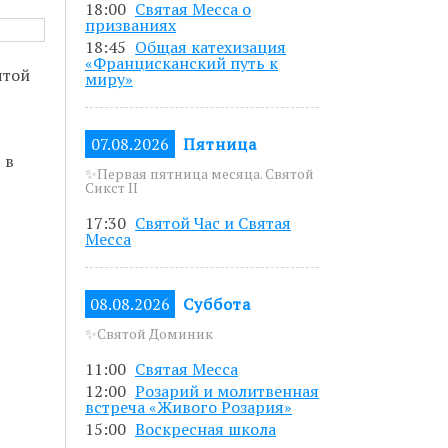
18:00
Святая Месса о
5 до 19.00.
призваниях
18:45
Общая катехизация
азанным в
«Францисканский путь к
ятой
миру»
07.08.2026
Пятница
 в
писавшись по
✨Первая пятница месяца. Святой
Сикст II
17:30
Святой Час и Святая
Месса
08.08.2026
Суббота
✨Святой Доминик
11:00
Святая Месса
12:00
Розарий и молитвенная
встреча «Живого Розария»
15:00
Воскресная школа