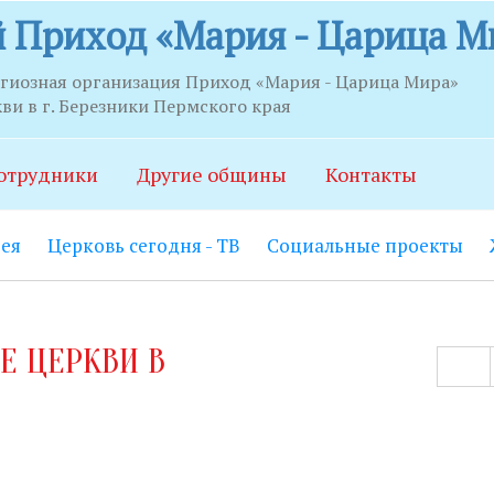
 Приход «Мария - Царица М
игиозная организация Приход «Мария - Царица Мира»
и в г. Березники Пермского края
риема
отрудники
Другие общины
Контакты
й вход на центральной лестнице открыт с 9.00 до 21.00.
ея
Церковь сегодня - ТВ
Социальные проекты
ерафима Саровского:
Вход в колокольню с улицы открыт с
риходской центр:
Вход через вахту, первая дверь слева о
Е ЦЕРКВИ В
0 (по звонку круглосуточно).
работник:
Понедельник-пятница с 15.00 до 20.00, воскрес
Понедельник-пятница с 10.00 до 14.00, воскресенье с 18.1