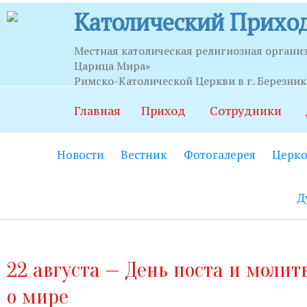
Католический Приход
Местная католическая религиозная органи
Царица Мира»
Часы приема
Римско-Католической Церкви в г. Березни
Главная
Приход
Сотрудники
Храм:
Главный вход на центральной
Новости
Вестник
Фотогалерея
Церко
Часовня Св.Серафима Саровского:
В
21.00.
Д
Социально-приходской центр:
Вход
06.00 до 22.00 (по звонку круглосут
Социальный работник:
Понедельник
22 августа — День поста и молит
до 20.00.
о мире
Секретариат:
Понедельник-пятница с