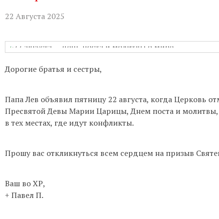
Бухгалтерия:
Понедельник-пятница с
22 Августа 2025
Приём настоятеля:
По записи через
актуальном расписании.
Гуманитарная помощь:
Понедельни
Дорогие братья и сестры,
Непрестанное поклонение:
Вы може
телефону 8-961-757-51-14.
Папа Лев объявил пятницу 22 августа, когда Церковь о
Пресвятой Девы Марии Царицы, Днем поста и молитвы,
в тех местах, где идут конфликты.
Прошу вас откликнуться всем сердцем на призыв Святе
Ваш во ХР,
+ Павел П.