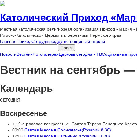
Католический Приход «Мар
Местная католическая религиозная организация Приход «Мария -
Римско-Католической Церкви в г. Березники Пермского края
Главная
Приход
Сотрудники
Другие общины
Контакты
Новости
Вестник
Фотогалерея
Церковь сегодня - ТВ
Социальные про
Вестник на сентябрь —
Календарь
СЕГОДНЯ
Воскресенье
✨19-е рядовое воскресенье. Святая Тереза Бенедикта Крест
09:00
Святая Месса в Соликамске(Розарий 8:30)
12:00
Святая Месса в Рябинино (Розарий 11.30)