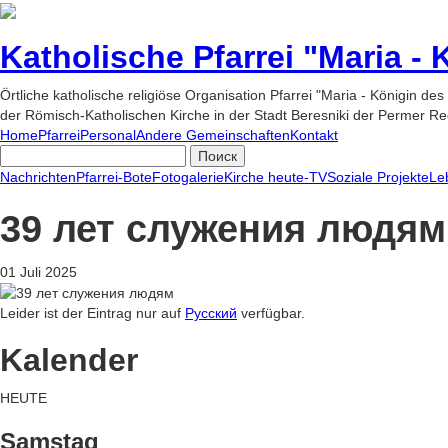
Katholische Pfarrei "Maria -
Örtliche katholische religiöse Organisation Pfarrei "Maria - Königin des
der Römisch-Katholischen Kirche in der Stadt Beresniki der Permer Re
Home
Pfarrei
Personal
Andere Gemeinschaften
Kontakt
Nachrichten
Pfarrei-Bote
Fotogalerie
Kirche heute-TV
Soziale Projekte
Le
39 лет служения людям
01 Juli 2025
Leider ist der Eintrag nur auf
Русский
verfügbar.
Kalender
HEUTE
Samstag