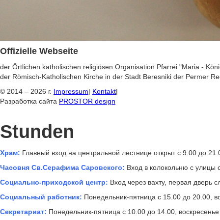
Offizielle Webseite
der Örtlichen katholischen religiösen Organisation Pfarrei "Maria - Kön
der Römisch-Katholischen Kirche in der Stadt Beresniki der Permer Re
© 2014 – 2026 г.
Impressum
|
Kontakt
|
Разработка сайта
PROSTOR design
Stunden
Храм:
Главный вход на центральной лестнице открыт с 9.00 до 21.
Часовня Св.Серафима Саровского:
Вход в колокольню с улицы о
Социально-приходской центр:
Вход через вахту, первая дверь сл
Социальный работник:
Понедельник-пятница с 15.00 до 20.00, во
Секретариат:
Понедельник-пятница с 10.00 до 14.00, воскресенье 