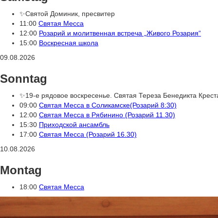
✨Святой Доминик, пресвитер
11:00
Святая Месса
12:00
Розарий и молитвенная встреча „Живого Розария“
15:00
Воскресная школа
09.08.2026
Sonntag
✨19-е рядовое воскресенье. Святая Тереза Бенедикта Крест
09:00
Святая Месса в Соликамске(Розарий 8:30)
12:00
Святая Месса в Рябинино (Розарий 11.30)
15:30
Приходской ансамбль
17:00
Святая Месса (Розарий 16.30)
10.08.2026
Montag
18:00
Святая Месса