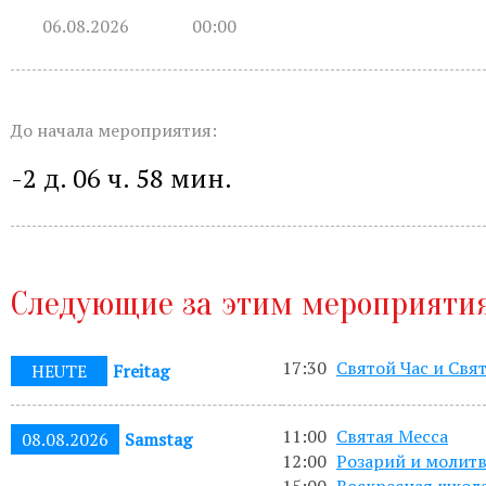
Бухгалтерия:
Понедельник-пятница с
06.08.2026
00:00
Приём настоятеля:
По записи через
актуальном расписании.
До начала мероприятия:
Гуманитарная помощь:
Понедельни
-2 д. 06 ч. 58 мин.
Непрестанное поклонение:
Вы може
телефону 8-961-757-51-14.
Следующие за этим мероприяти
17:30
Святой Час и Свя
HEUTE
Freitag
11:00
Святая Месса
08.08.2026
Samstag
12:00
Розарий и молитв
15:00
Воскресная школ