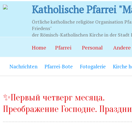
Katholische Pfarrei "M
Örtliche katholische religiöse Organisation Pfa
Friedens"
Stunden
der Römisch-Katholischen Kirche in der Stadt 
Home
Pfarrei
Personal
Andere
Храм:
Главный вход на центральной
Nachrichten
Pfarrei-Bote
Fotogalerie
Kirche 
Часовня Св.Серафима Саровского:
В
21.00.
Социально-приходской центр:
Вход
06.00 до 22.00 (по звонку круглосут
✨Первый четверг месяца.
Преображение Господне. Праздн
Социальный работник:
Понедельник
до 20.00.
Секретариат:
Понедельник-пятница с