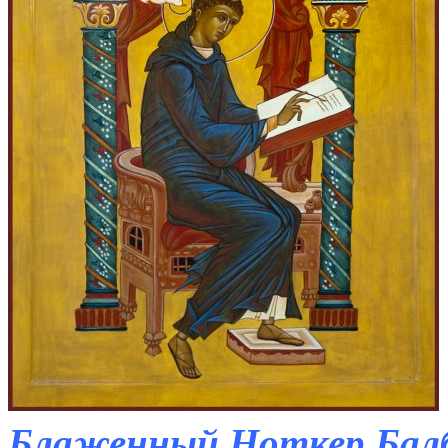
Блаженный Ноткер Балбу