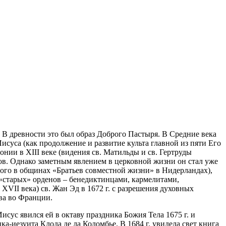
В древности это был образ Доброго Пастыря. В Средние века
исуса (как продолжение и развитие культа главной из пяти Его
онии в XIII веке (видения св. Матильды и св. Гертруды
ов. Однако заметным явлением в церковной жизни он стал уже
того в общинах «Братьев совместной жизни» в Нидерландах),
«старых» орденов – бенедиктинцами, кармелитами,
VII века) св. Жан Эд в 1672 г. с разрешения духовных
ва во Франции.
ус явился ей в октаву праздника Божия Тела 1675 г. и
а-иезуита Клода де ла Коломбье. В 1684 г. увидела свет книга