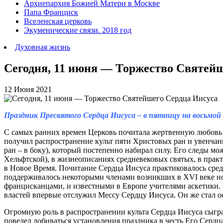
Архиепархия Божией Матери в Москве
Папа Франциск
Вселенская церковь
Экуменические связи. 2018 год
Духовная жизнь
Сегодня, 11 июня — Торжество Святей
12 Июня 2021
Праздник Пресвятого Сердца Иисуса – в пятницу на восьмой
С самых ранних времен Церковь почитала жертвенную любовь Х
получил распространение культ пяти Христовых ран и увенчанн
ран – в боку), который постепенно набирал силу. Его следы мо
Хельфтской), в жизнеописаниях средневековых святых, в прак
в Новое Время. Почитание Сердца Иисуса практиковалось среди
поддерживалось некоторыми членами возникших в XVI веке но
францисканцами, и известными в Европе учителями аскетики. 
властей впервые отслужил Мессу Сердцу Иисуса. Он же стал 
Огромную роль в распространении культа Сердца Иисуса сыгра
повелел добиваться установления праздника в честь Его Сердца