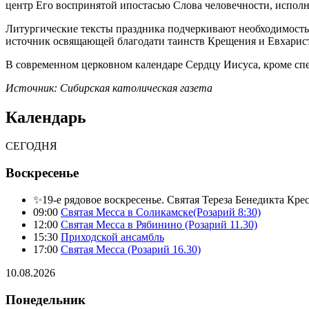
центр Его воспринятой ипостасью Слова человечности, испол
Литургические тексты праздника подчеркивают необходимость 
источник освящающей благодати таинств Крещения и Евхарист
В современном церковном календаре Сердцу Иисуса, кроме спе
Источник: Сибирская католическая газета
Календарь
СЕГОДНЯ
Воскресенье
✨19-е рядовое воскресенье. Святая Тереза Бенедикта Кре
09:00
Святая Месса в Соликамске(Розарий 8:30)
12:00
Святая Месса в Рябинино (Розарий 11.30)
15:30
Приходской ансамбль
17:00
Святая Месса (Розарий 16.30)
10.08.2026
Понедельник