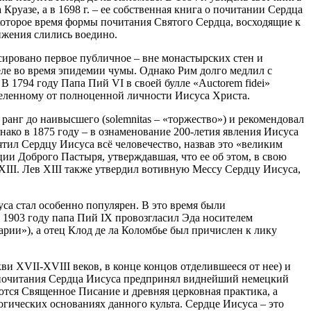
уазе, а в 1698 г. – ее собственная книга о почитании Сердца
которое время формы почитания Святого Сердца, восходящие к
ижения слились воедино.
ировано первое публичное – вне монастырских стен и
ле во время эпидемии чумы. Однако Рим долго медлил с
 1794 году Папа Пий VI в своей булле «Auctorem fidei»
деленному от полноценной личности Иисуса Христа.
 ранг до наивысшего (solemnitas – «торжество») и рекомендовал
ако в 1875 году – в ознаменование 200-летия явления Иисуса
тил Сердцу Иисуса всё человечество, назвав это «великим
ии Доброго Пастыря, утверждавшая, что ее об этом, в свою
 XIII. Лев XIII также утвердил вотивную Мессу Сердцу Иисуса,
са стал особенно популярен. В это время были
в 1903 году папа Пий IX провозгласил Эда носителем
ии»), а отец Клод де ла Коломбье был причислен к лику
и XVII-XVIII веков, в конце концов отделившееся от нее) и
е почитания Сердца Иисуса предпринял виднейший немецкий
аются Священное Писание и древняя церковная практика, а
огических основаниях данного культа. Сердце Иисуса – это