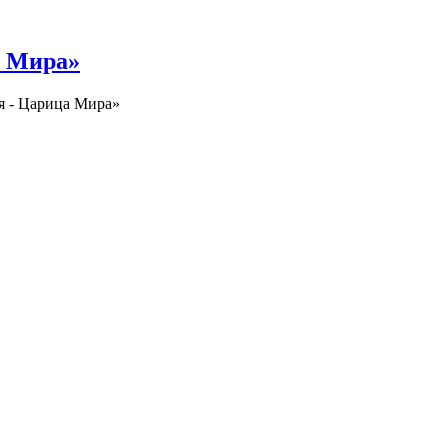
а Мира»
я - Царица Мира»