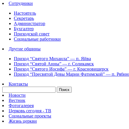
Сотрудники
Настоятель
Секретарь
Администратор
Бухгалтер
Приходской совет
Социальные работники
Другие общины
Приход “Святого Михаила” —
п. Яйва
Приход “Святой Анны” —
г. Соликамск
Приход “Святого Иосифа” —
г. Красновишерск
Приход “Пресвятой Девы Марии Фатимской” —
п. Ряби
Контакты
Новости
Вестник
Фотогалерея
Церковь сегодня - ТВ
Социальные проекты
Жизнь церкви