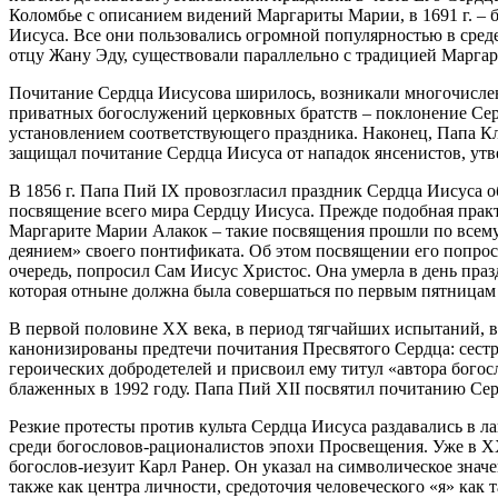
Коломбье с описанием видений Маргариты Марии, в 1691 г. – б
Иисуса. Все они пользовались огромной популярностью в сред
отцу Жану Эду, существовали параллельно с традицией Маргар
Почитание Сердца Иисусова ширилось, возникали многочислен
приватных богослужений церковных братств – поклонение Сер
установлением соответствующего праздника. Наконец, Папа Кли
защищал почитание Сердца Иисуса от нападок янсенистов, утв
В 1856 г. Папа Пий IX провозгласил праздник Сердца Иисуса об
посвящение всего мира Сердцу Иисуса. Прежде подобная практи
Маргарите Марии Алакок – такие посвящения прошли по всему к
деянием» своего понтификата. Об этом посвящении его попрос
очередь, попросил Сам Иисус Христос. Она умерла в день праз
которая отныне должна была совершаться по первым пятницам 
В первой половине XX века, в период тягчайших испытаний, в
канонизированы предтечи почитания Пресвятого Сердца: сестра 
героических добродетелей и присвоил ему титул «автора бого
блаженных в 1992 году. Папа Пий XII посвятил почитанию Сер
Резкие протесты против культа Сердца Иисуса раздавались в л
среди богословов-рационалистов эпохи Просвещения. Уже в X
богослов-иезуит Карл Ранер. Он указал на символическое знач
также как центра личности, средоточия человеческого «я» как