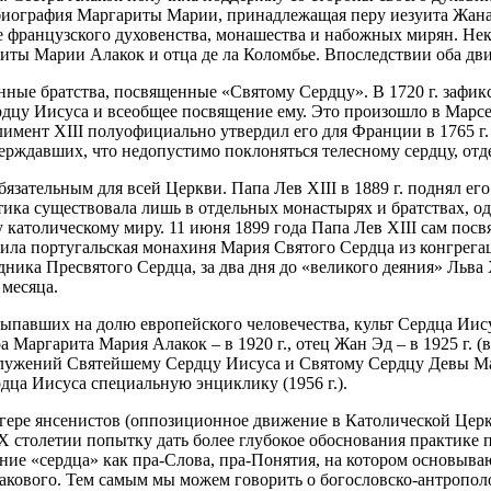
иография Маргариты Марии, принадлежащая перу иезуита Жана Кр
е французского духовенства, монашества и набожных мирян. Не
иты Марии Алакок и отца де ла Коломбье. Впоследствии оба дв
ные братства, посвященные «Святому Сердцу». В 1720 г. зафикс
дцу Иисуса и всеобщее посвящение ему. Это произошло в Марсе
мент XIII полуофициально утвердил его для Франции в 1765 г. В
ерждавших, что недопустимо поклоняться телесному сердцу, от
язательным для всей Церкви. Папа Лев XIII в 1889 г. поднял его
ка существовала лишь в отдельных монастырях и братствах, одн
атолическому миру. 11 июня 1899 года Папа Лев XIII сам посвя
ила португальская монахиня Мария Святого Сердца из конгрегац
дника Пресвятого Сердца, за два дня до «великого деяния» Льва
месяца.
ыпавших на долю европейского человечества, культ Сердца Иису
Маргарита Мария Алакок – в 1920 г., отец Жан Эд – в 1925 г. (
служений Святейшему Сердцу Иисуса и Святому Сердцу Девы Мар
дца Иисуса специальную энциклику (1956 г.).
агере янсенистов (оппозиционное движение в Католической Церкв
X столетии попытку дать более глубокое обоснования практик
ение «сердца» как пра-Слова, пра-Понятия, на котором основыв
 такового. Тем самым мы можем говорить о богословско-антропол