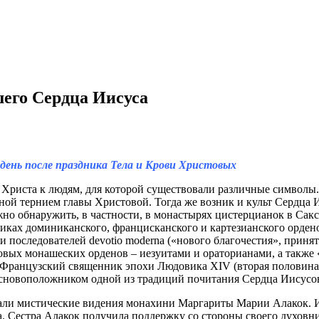
шего Сердца Иисуса
 день после праздника Тела и Крови Христовых
риста к людям, для которой существовали различные символы. 
ой тернием главы Христовой. Тогда же возник и культ Сердца И
жно обнаружить, в частности, в монастырях цистерцианок в Сакс
тиках доминиканского, францисканского и картезианского орден
 последователей devotio moderna («нового благочестия», приня
вых монашеских орденов – иезуитами и ораторианами, а также 
Французский священник эпохи Людовика XIV (вторая половина X
основоположником одной из традиций почитания Сердца Иисусо
ли мистические видения монахини Маргариты Марии Алакок. Иис
. Сестра Алакок получила поддержку со стороны своего духовник