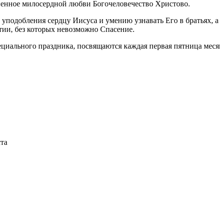
ненное милосердной любви Богочеловечество Христово.
уподобления сердцу Иисуса и умению узнавать Его в братьях, а
ии, без которых невозможно Спасение.
циального праздника, посвящаются каждая первая пятница месяц
ста