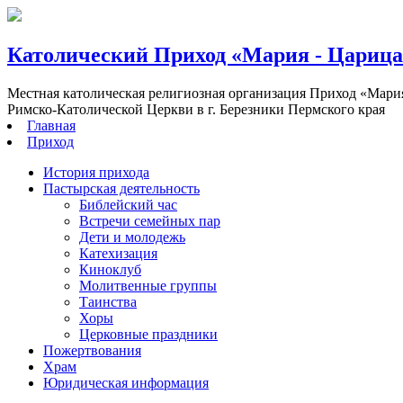
Католический Приход «Мария - Цариц
Местная католическая религиозная организация Приход «Мари
Римско-Католической Церкви в г. Березники Пермского края
Главная
Приход
История прихода
Пастырская деятельность
Библейский час
Встречи семейных пар
Дети и молодежь
Катехизация
Киноклуб
Молитвенные группы
Таинства
Хоры
Церковные праздники
Пожертвования
Храм
Юридическая информация