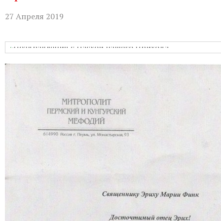
Бухгалтерия:
Понедельник-пятница с
27 Апреля 2019
Приём настоятеля:
По записи через
актуальном расписании.
Гуманитарная помощь:
Понедельни
Непрестанное поклонение:
Вы може
телефону 8-961-757-51-14.