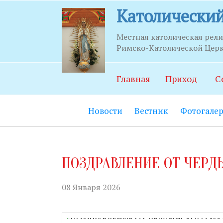
Католический
Местная католическая рел
Римско-Католической Церкв
Часы п
Главная
Приход
С
Храм:
Главны
Новости
Вестник
Фотогалер
Часовня Св.С
21.00.
Социально-п
ПОЗДРАВЛЕНИЕ ОТ ЧЕРД
06.00 до 22.0
Социальный 
08 Января 2026
до 20.00.
Секретариат: