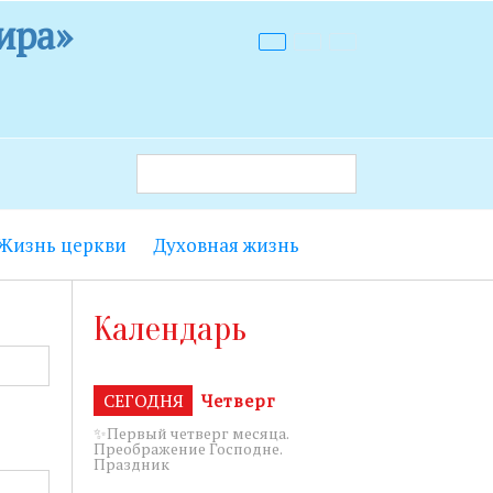
ира»
Жизнь церкви
Духовная жизнь
 9.00 до
Календарь
т лестницы с
енье с 18.15
СЕГОДНЯ
Четверг
✨Первый четверг месяца.
Преображение Господне.
Праздник
5 до 19.00.