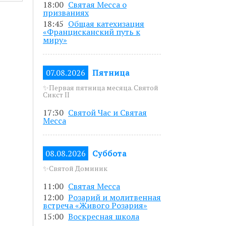
18:00
Святая Месса о
5 до 19.00.
призваниях
18:45
Общая катехизация
азанным в
«Францисканский путь к
миру»
07.08.2026
Пятница
писавшись по
✨Первая пятница месяца. Святой
Сикст II
17:30
Святой Час и Святая
Месса
08.08.2026
Суббота
✨Святой Доминик
11:00
Святая Месса
12:00
Розарий и молитвенная
встреча «Живого Розария»
15:00
Воскресная школа