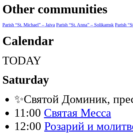
Other communities
Parish “St. Michael” – Jaiva
Parish “St. Anna” – Solikamsk
Parish “S
Calendar
TODAY
Saturday
✨Святой Доминик, пре
11:00
Святая Месса
12:00
Розарий и молитв