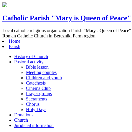
Catholic Parish "Mary is Queen of Peace"
Local catholic religious organization Parish "Mary - Queen of Peace"
Roman Catholic Church in Berezniki Perm region
Home
Parish
History of Church
Pastoral activity
Bible lesson
Meeting couples
Children and youth
Catechesis
Cinema Club
Prayer groups
Sacraments
Chorus
Holy Days
Donations
Church
Juridicial information