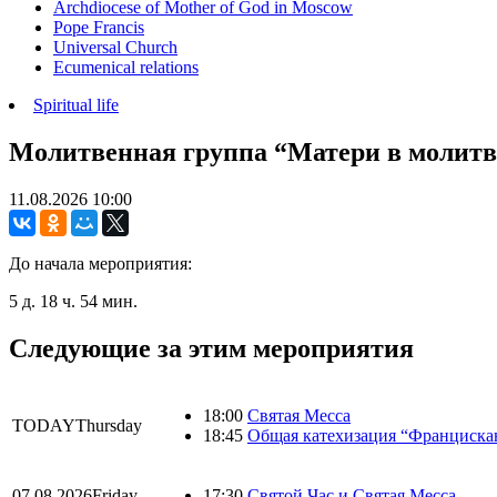
Archdiocese of Mother of God in Moscow
Pope Francis
Universal Church
Ecumenical relations
Spiritual life
Молитвенная группа “Матери в молитв
11.08.2026
10:00
До начала мероприятия:
5 д. 18 ч. 54 мин.
Следующие за этим мероприятия
18:00
Святая Месса
TODAY
Thursday
18:45
Общая катехизация “Франциска
07.08.2026
Friday
17:30
Святой Час и Святая Месса