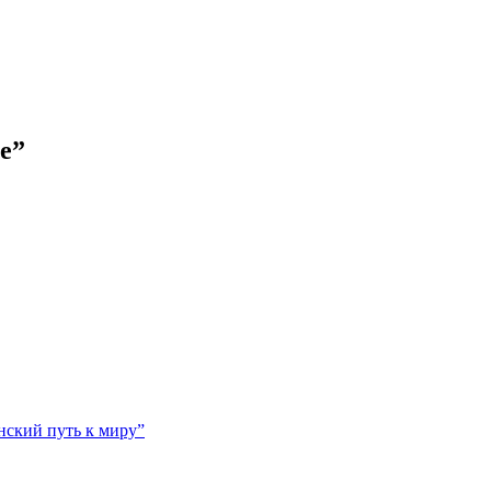
е”
нский путь к миру”