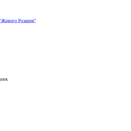
 “Живого Розария”
дник