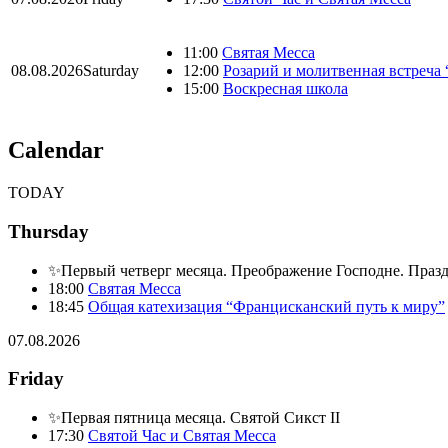
11:00
Святая Месса
08.08.2026
Saturday
12:00
Розарий и молитвенная встреча
15:00
Воскресная школа
Calendar
TODAY
Thursday
✨Первый четверг месяца. Преображение Господне. Праз
18:00
Святая Месса
18:45
Общая катехизация “Францисканский путь к миру”
07.08.2026
Friday
✨Первая пятница месяца. Святой Сикст II
17:30
Святой Час и Святая Месса