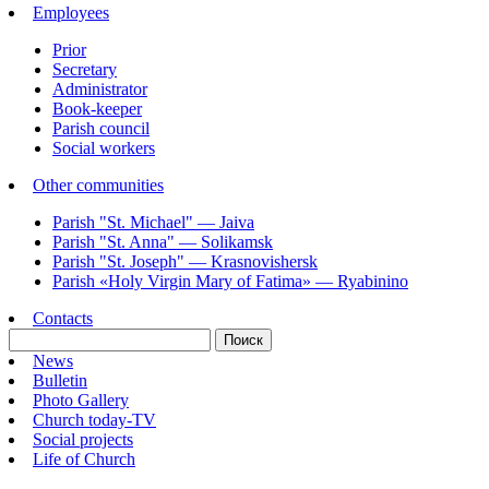
Employees
Prior
Secretary
Administrator
Book-keeper
Parish council
Social workers
Other communities
Parish "St. Michael" — Jaiva
Parish "St. Annа" — Solikamsk
Parish "St. Joseph" — Krasnovishersk
Parish «Holy Virgin Mary of Fatima» — Ryabinino
Contacts
News
Bulletin
Photo Gallery
Church today-TV
Social projects
Life of Church