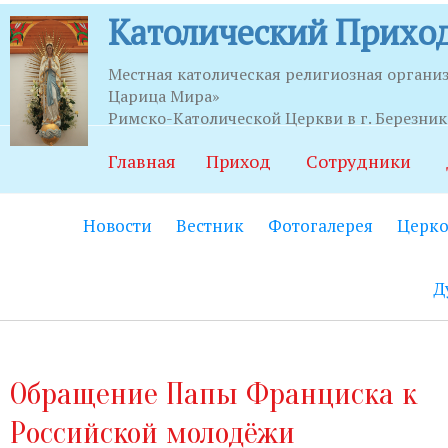
Католический Приход
Местная католическая религиозная органи
Царица Мира»
Часы приема
Римско-Католической Церкви в г. Березни
Главная
Приход
Сотрудники
Храм:
Главный вход на центральной
Новости
Вестник
Фотогалерея
Церко
Часовня Св.Серафима Саровского:
В
21.00.
Д
Социально-приходской центр:
Вход
06.00 до 22.00 (по звонку круглосут
Социальный работник:
Понедельник
Обращение Папы Франциска к
до 20.00.
Российской молодёжи
Секретариат:
Понедельник-пятница с