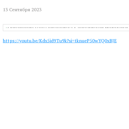
Бухгалтерия:
Понедельник-пятница с
13 Сентября 2023
Приём настоятеля:
По записи через
актуальном расписании.
Гуманитарная помощь:
Понедельни
https://youtu.be/Kdx5id9Tu9k?si=tknueP50wYQ0xBJE
Непрестанное поклонение:
Вы може
телефону 8-961-757-51-14.