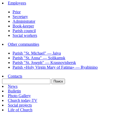
Employees
Prior
Secretary
Administrator
Book-keeper
Parish council
Social workers
Other communities
Parish "St. Michael" — Jaiva
Parish "St. Annа" — Solikamsk
Parish "St. Joseph" — Krasnovishersk
Parish «Holy Virgin Mary of Fatima» — Ryabinino
Contacts
News
Bulletin
Photo Gallery
Church today-TV
Social projects
Life of Church