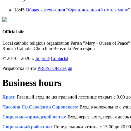
18:45
Общая катехизация “Францисканский путь к миру”
Official site
Local catholic religious organization Parish "Mary - Queen of Peace"
Roman Catholic Church in Berezniki Perm region
© 2014 – 2026 г.
Imprint
|
Contacts
|
Разработка сайта
PROSTOR design
Business hours
Храм:
Главный вход на центральной лестнице открыт с 9.00 до 
Часовня Св.Серафима Саровского:
Вход в колокольню с улиц
Социально-приходской центр:
Вход через вахту, первая дверь 
Социальный работник:
Понедельник-пятница с 15.00 до 20.00,