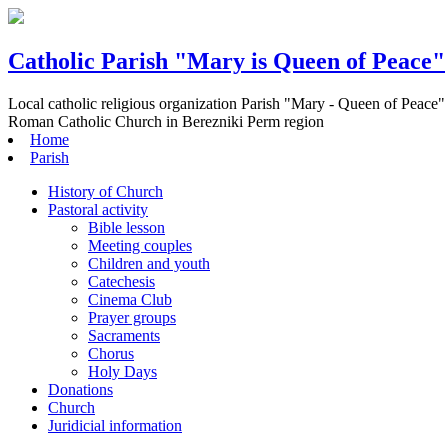
Catholic Parish "Mary is Queen of Peace"
Local catholic religious organization Parish "Mary - Queen of Peace"
Roman Catholic Church in Berezniki Perm region
Home
Parish
History of Church
Pastoral activity
Bible lesson
Meeting couples
Children and youth
Catechesis
Cinema Club
Prayer groups
Sacraments
Chorus
Holy Days
Donations
Church
Juridicial information