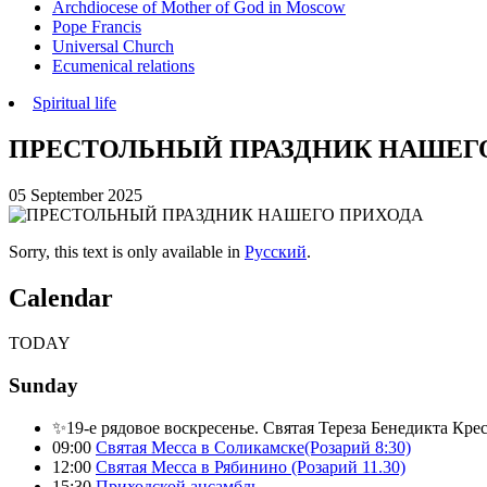
Archdiocese of Mother of God in Moscow
Pope Francis
Universal Church
Ecumenical relations
Spiritual life
ПРЕСТОЛЬНЫЙ ПРАЗДНИК НАШЕГ
05 September 2025
Sorry, this text is only available in
Русский
.
Calendar
TODAY
Sunday
✨19-е рядовое воскресенье. Святая Тереза Бенедикта Кре
09:00
Святая Месса в Соликамске(Розарий 8:30)
12:00
Святая Месса в Рябинино (Розарий 11.30)
15:30
Приходской ансамбль