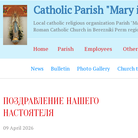
Catholic Parish "Mary 
Local catholic religious organization Parish "M
Roman Catholic Church in Berezniki Perm regi
Business hours
Home
Parish
Employees
Other
Храм:
Главный вход на центральной
News
Bulletin
Photo Gallery
Church 
Часовня Св.Серафима Саровского:
В
21.00.
Социально-приходской центр:
Вход
ПОЗДРАВЛЕНИЕ НАШЕГО
06.00 до 22.00 (по звонку круглосут
НАСТОЯТЕЛЯ
Социальный работник:
Понедельник
до 20.00.
09 April 2026
Секретариат:
Понедельник-пятница с