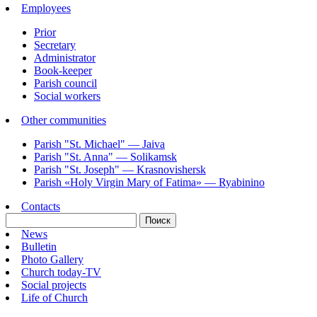
Employees
Prior
Secretary
Administrator
Book-keeper
Parish council
Social workers
Other communities
Parish "St. Michael" — Jaiva
Parish "St. Annа" — Solikamsk
Parish "St. Joseph" — Krasnovishersk
Parish «Holy Virgin Mary of Fatima» — Ryabinino
Contacts
News
Bulletin
Photo Gallery
Church today-TV
Social projects
Life of Church