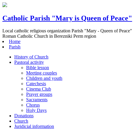
Catholic Parish "Mary is Queen of Peace"
Local catholic religious organization Parish "Mary - Queen of Peace"
Roman Catholic Church in Berezniki Perm region
Home
Parish
History of Church
Pastoral activity
Bible lesson
Meeting couples
Children and youth
Catechesis
Cinema Club
Prayer groups
Sacraments
Chorus
Holy Days
Donations
Church
Juridicial information