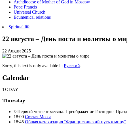
Archdiocese of Mother of God in Moscow
Pope Francis
Universal Church
Ecumenical relations
Spiritual life
22 августа – День поста и молитвы о ми
22 August 2025
Sorry, this text is only available in
Русский
.
Calendar
TODAY
Thursday
✨Первый четверг месяца. Преображение Господне. Праз
18:00
Святая Месса
18:45
Общая катехизация “Францисканский путь к миру”