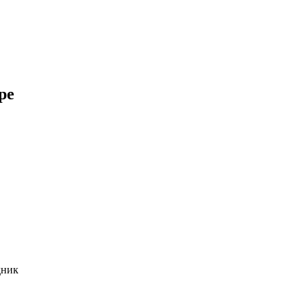
ре
дник