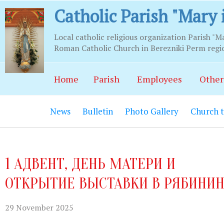
Catholic Parish "Mary 
Local catholic religious organization Parish "M
Roman Catholic Church in Berezniki Perm regi
Business hours
Home
Parish
Employees
Other
Храм:
Главный вход на центральной
News
Bulletin
Photo Gallery
Church 
Часовня Св.Серафима Саровского:
В
21.00.
Социально-приходской центр:
Вход
1 АДВЕНТ, ДЕНЬ МАТЕРИ И
06.00 до 22.00 (по звонку круглосут
ОТКРЫТИЕ ВЫСТАВКИ В РЯБИНИ
Социальный работник:
Понедельник
до 20.00.
29 November 2025
Секретариат:
Понедельник-пятница с