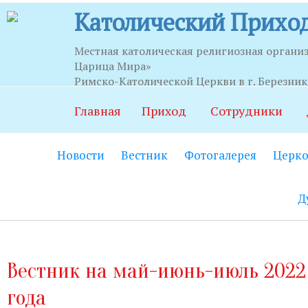
Католический Приход
Местная католическая религиозная органи
Царица Мира»
Часы приема
Римско-Католической Церкви в г. Березни
Главная
Приход
Сотрудники
Храм:
Главный вход на центральной
Новости
Вестник
Фотогалерея
Церко
Часовня Св.Серафима Саровского:
В
21.00.
Д
Социально-приходской центр:
Вход
06.00 до 22.00 (по звонку круглосут
Социальный работник:
Понедельник
Вестник на май-июнь-июль 2022
до 20.00.
года
Секретариат:
Понедельник-пятница с