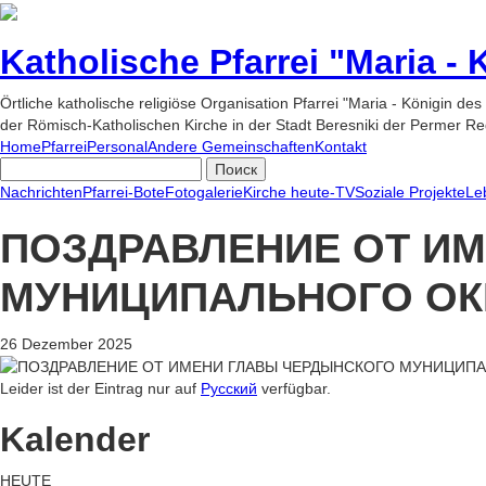
Katholische Pfarrei "Maria -
Örtliche katholische religiöse Organisation Pfarrei "Maria - Königin des
der Römisch-Katholischen Kirche in der Stadt Beresniki der Permer Re
Home
Pfarrei
Personal
Andere Gemeinschaften
Kontakt
Nachrichten
Pfarrei-Bote
Fotogalerie
Kirche heute-TV
Soziale Projekte
Le
ПОЗДРАВЛЕНИЕ ОТ И
МУНИЦИПАЛЬНОГО ОК
26 Dezember 2025
Leider ist der Eintrag nur auf
Русский
verfügbar.
Kalender
HEUTE