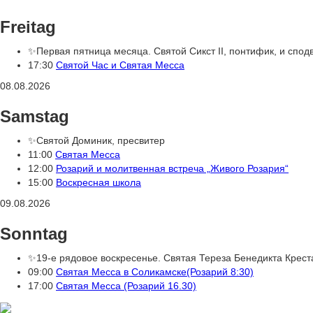
Freitag
✨Первая пятница месяца. Святой Сикст II, понтифик, и спод
17:30
Святой Час и Святая Месса
08.08.2026
Samstag
✨Святой Доминик, пресвитер
11:00
Святая Месса
12:00
Розарий и молитвенная встреча „Живого Розария“
15:00
Воскресная школа
09.08.2026
Sonntag
✨19-е рядовое воскресенье. Святая Тереза Бенедикта Крест
09:00
Святая Месса в Соликамске(Розарий 8:30)
17:00
Святая Месса (Розарий 16.30)