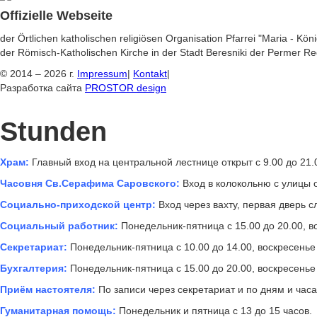
Offizielle Webseite
der Örtlichen katholischen religiösen Organisation Pfarrei "Maria - Kön
der Römisch-Katholischen Kirche in der Stadt Beresniki der Permer Re
© 2014 – 2026 г.
Impressum
|
Kontakt
|
Разработка сайта
PROSTOR design
Stunden
Храм:
Главный вход на центральной лестнице открыт с 9.00 до 21.
Часовня Св.Серафима Саровского:
Вход в колокольню с улицы о
Социально-приходской центр:
Вход через вахту, первая дверь сл
Социальный работник:
Понедельник-пятница с 15.00 до 20.00, во
Секретариат:
Понедельник-пятница с 10.00 до 14.00, воскресенье 
Бухгалтерия:
Понедельник-пятница с 15.00 до 20.00, воскресенье 
Приём настоятеля:
По записи через секретариат и по дням и час
Гуманитарная помощь:
Понедельник и пятница с 13 до 15 часов.