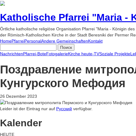
Katholische Pfarrei "Maria -
Örtliche katholische religiöse Organisation Pfarrei "Maria - Königin des
der Römisch-Katholischen Kirche in der Stadt Beresniki der Permer Re
Home
Pfarrei
Personal
Andere Gemeinschaften
Kontakt
Nachrichten
Pfarrei-Bote
Fotogalerie
Kirche heute-TV
Soziale Projekte
Le
Поздравление митропо
Кунгурского Мефодия
26 Dezember 2023
Leider ist der Eintrag nur auf
Русский
verfügbar.
Kalender
HEUTE