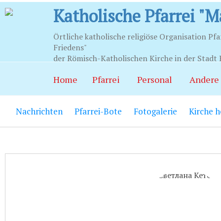
Katholische Pfarrei "M
Örtliche katholische religiöse Organisation Pfa
Friedens"
Stunden
der Römisch-Katholischen Kirche in der Stadt 
Home
Pfarrei
Personal
Andere
Храм:
Главный вход на центральной
Nachrichten
Pfarrei-Bote
Fotogalerie
Kirche 
Часовня Св.Серафима Саровского:
В
21.00.
Социально-приходской центр:
Вход
06.00 до 22.00 (по звонку круглосут
Социальный работник:
Понедельник
до 20.00.
Секретариат:
Понедельник-пятница с