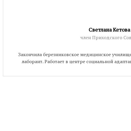
Бухгалтерия:
Понедельник-пятница с
Приём настоятеля:
По записи через
актуальном расписании.
Светлана Кетова
Гуманитарная помощь:
Понедельни
член Приходского Сов
Непрестанное поклонение:
Вы може
Закончила березниковское медицинское училищ
телефону 8-961-757-51-14.
лаборант. Работает в центре социальной адапта