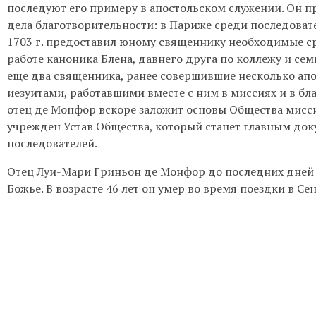
последуют его примеру в апостольском служении. Он п
дела благотворительности: в Париже среди последовате
1703 г. предоставил юному священнику необходимые сре
работе каноника Блена, давнего друга по коллежу и с
еще два священника, ранее совершившие несколько апо
иезуитами, работавшими вместе с ним в миссиях и в бл
отец де Монфор вскоре заложит основы Общества мисс
учрежден Устав Общества, который станет главным док
последователей.
Отец Луи-Мари Гриньон де Монфор до последних дней
Божье. В возрасте 46 лет он умер во время поездки в Се