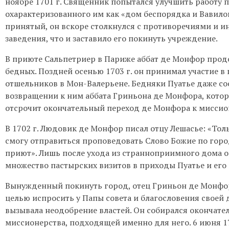
ноябре 1701 г. Священник попытался улучшить работу 
охарактеризованного им как «дом беспорядка и Вавило
принятый, он вскоре столкнулся с противоречиями и 
заведения, что и заставило его покинуть учреждение.
В приюте Сальпетриер в Париже аббат де Монфор прод
бедных. Поздней осенью 1703 г. он принимал участие в
отшельников в Мон-Валерьене. Бедняки Пуатье даже с
возвращении к ним аббата Гриньона де Монфора, котор
отсрочит окончательный переход де Монфора к миссио
В 1702 г. Людовик де Монфор писал отцу Лешасье: «Толь
смогу отправиться проповедовать Слово Божие по горо
приют». Лишь после ухода из странноприимного дома о
множество пастырских визитов в приходы Пуатье и его
Вынужденный покинуть город, отец Гриньон де Монфо
целью испросить у Папы совета и благословения своей 
вызывала неодобрение властей. Он собирался окончате
миссионерства, подходящей именно для него. 6 июня 1