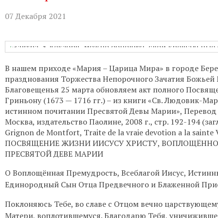
Бухгалтерия:
Понедельник-пятница с
07 Декабря 2021
Приём настоятеля:
По записи через
актуальном расписании.
Гуманитарная помощь:
Понедельни
В нашем приходе «Мария – Царица Мира» в городе Бер
празднования Торжества Непорочного Зачатия Божьей 
Непрестанное поклонение:
Вы може
Благовещенья 25 марта обновляем акт полного Посвящ
телефону 8-961-757-51-14.
Гриньону (1673 — 1716 гг.) – из книги «Св. Людовик-Ма
истинном почитании Пресвятой Девы Марии», Перевод 
Москва, издательство Паолине, 2008 г., стр. 192-194 (заг
Grignon de Montfort, Traite de la vraie devotion a la sainte V
ПОСВЯЩЕНИЕ ЖИЗНИ ИИСУСУ ХРИСТУ, ВОПЛОЩЁННОЙ
ПРЕСВЯТОЙ ДЕВЕ МАРИИ
О Воплощённая Премудрость, Всеблагой Иисус, Истинн
Единородный Сын Отца Предвечного и Блаженной При
Поклоняюсь Тебе, во славе с Отцом вечно царствующем
Матери, воплотившемуся. Благодарю Тебя, уничижившег