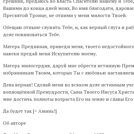
грешник, предаюсь во власть Спасителю нашему и Тебе,
Вашими до конца дней моих. Во имя благодати, дарова
Пресвятой Троице, не отними у меня милости Твоей.
Обещаю отныне служить Тебе, и, как верный слуга и раб
деле повиноваться Тебе.
Матерь Предивная, приведи меня, твоего недостойного 
навеки предай меня Искупителю моему.
Матерь милосердия, даруй мне обрести истинную Прем
избранникам Твоим, которых Ты с любовью наставляешь
Дева верная! Сделай меня во всяком деле истинным уч
воплощённой Премудрости, Сына Твоего Иисуса Христа,
мне достичь полноты возраста Его на земле и славы Его 
Да будет так [= Аминь!]
Об авторе