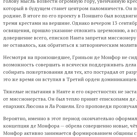
голову мысль возвести огромную гору, увенчанную кре
который в будущем станет центром паломничеств. Он п
родине. В итоге по его проекту в Поншато был воздвиг
тремя крестами на вершине. Однако вечером 13 сентябр
освящения, пришло указание отложить церемонию, а вск
довершение всего, епископ Нанта запретил миссионеру 
не оставалось, как обратиться к затворническим молит
Несмотря на произошедшее, Гриньон де Монфор не сидел
возможность совершать и всячески поддерживать дела 
собирать пожертвования для тех, кто пострадал от ра
это же время он вступил в Третий орден доминиканцев
Тяжелые испытания в Нанте и его окрестностях не заст
от миссионерства. Он был тепло принят епископами де
епархиях Люсона и Ла Рошели. Его проповеди прозвучал
Вероятно, именно в этот период окончательно оформил
концепция де Монфора — обрела совершенно новые, чётк
Монфор активно занимается формированием общины с