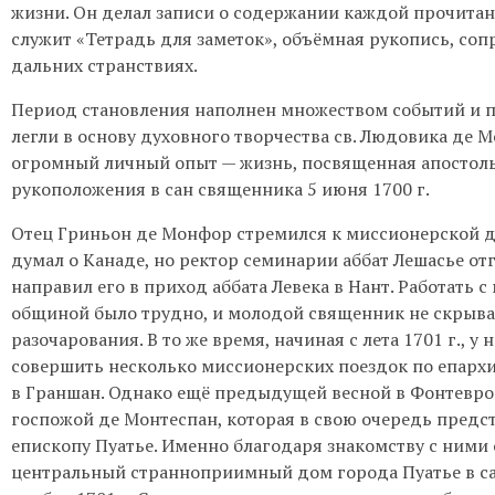
жизни. Он делал записи о содержании каждой прочитан
служит «Тетрадь для заметок», объёмная рукопись, со
дальних странствиях.
Период становления наполнен множеством событий и 
легли в основу духовного творчества св. Людовика де 
огромный личный опыт — жизнь, посвященная апостоль
рукоположения в сан священника 5 июня 1700 г.
Отец Гриньон де Монфор стремился к миссионерской де
думал о Канаде, но ректор семинарии аббат Лешасье от
направил его в приход аббата Левека в Нант. Работать 
общиной было трудно, и молодой священник не скрывал
разочарования. В то же время, начиная с лета 1701 г., у
совершить несколько миссионерских поездок по епархи
в Граншан. Однако ещё предыдущей весной в Фонтевро
госпожой де Монтеспан, которая в свою очередь предс
епископу Пуатье. Именно благодаря знакомству с ними
центральный странноприимный дом города Пуатье в сан