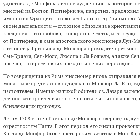
удостоил де Монфора личной аудиенции, на которой то
миссией на Восток. Понтифик же, напротив, предложи
именно во Франции. По словам Папы, отец Гриньон де
своей деятельности — духовное обновление христианст
крещения — и опробовал конкретные методы её осущес
от Понтифика, в сане апостольского миссионера Луи-Ма
жизни отца Гриньона де Монфора проходит через множе
Сен-Бриэка, Сен-Моло, Люсона и Ла Рошели, а также Сен
посещал во время своих поездок и пеших переходов…
По возвращении из Рима миссионер вновь отправился в
монастыре среди лесов недалеко от Монфор-Ла-Кан, где
настоятелем. Именно из тихой обители св. Лазаря засия
личное затворничество в созерцании с истинно апостол
близлежащих приходах.
Летом 1708 г. отец Гриньон де Монфор совершил одну з
окрестностям Нанта. В этот период его жизни произошл
Когда де Монфор был с пастырским визитом в Мон-Вале