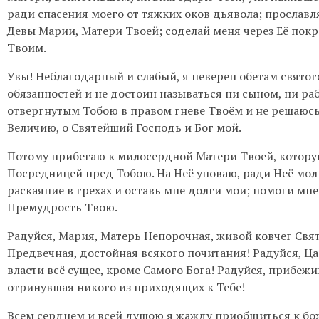
ради спасения моего от тяжких оков дьявола; прославл
Девы Марии, Матери Твоей; соделай меня через Её пок
Твоим.
Увы! Неблагодарный и слабый, я неверен обетам святог
обязанностей и не достоин называться ни сыном, ни ра
отвергнутым Тобою в правом гневе Твоём и не решаюсь
Величию, о Святейший Господь и Бог мой.
Потому прибегаю к милосердной Матери Твоей, котору
Посредницей пред Тобою. На Неё уповаю, ради Неё мол
раскаяние в грехах и оставь мне долги мои; помоги мне
Премудрость Твою.
Радуйся, Мария, Матерь Непорочная, живой ковчег Свя
Предвечная, достойная всякого почитания! Радуйся, Цар
власти всё сущее, кроме Самого Бога! Радуйся, прибеж
отринувшая никого из приходящих к Тебе!
Всем сердцем и всей душою я жажду приобщиться к бо