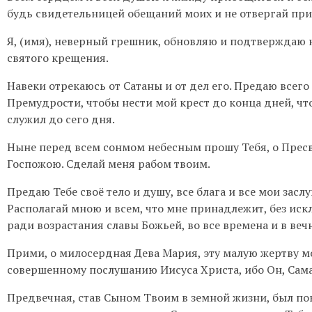
будь свидетельницей обещаний моих и не отвергай пр
Я, (имя), неверный грешник, обновляю и подтверждаю
святого крещения.
Навеки отрекаюсь от Сатаны и от дел его. Предаю всег
Премудрости, чтобы нести мой крест до конца дней, чт
служил до сего дня.
Ныне перед всем сонмом небесным прошу Тебя, о Пресв
Госпожою. Сделай меня рабом твоим.
Предаю Тебе своё тело и душу, все блага и все мои зас
Располагай мною и всем, что мне принадлежит, без ис
ради возрастания славы Божьей, во все времена и в веч
Прими, о милосердная Дева Мария, эту малую жертву м
совершенному послушанию Иисуса Христа, ибо Он, Сам
Предвечная, став Сыном Твоим в земной жизни, был пок