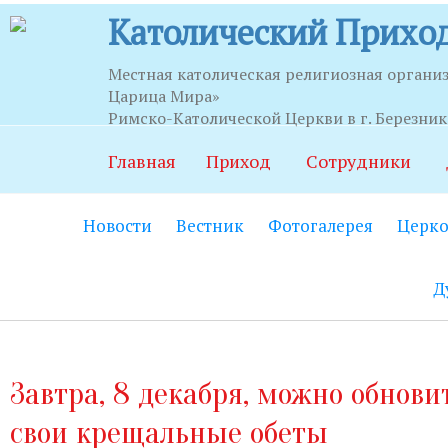
Католический Приход
Местная католическая религиозная органи
Царица Мира»
Часы приема
Римско-Католической Церкви в г. Березни
Главная
Приход
Сотрудники
Храм:
Главный вход на центральной
Новости
Вестник
Фотогалерея
Церко
Часовня Св.Серафима Саровского:
В
21.00.
Д
Социально-приходской центр:
Вход
06.00 до 22.00 (по звонку круглосут
Социальный работник:
Понедельник
Завтра, 8 декабря, можно обнови
до 20.00.
свои крещальные обеты
Секретариат:
Понедельник-пятница с