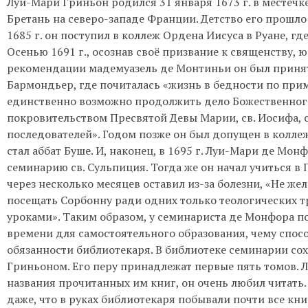
Луи-Мари Гриньон родился 31 января 1673 г. в местеч
Бретань на северо-западе Франции. Детство его прошло
1685 г. он поступил в коллеж Ордена Иисуса в Руане, гд
Осенью 1691 г., осознав своё призвание к священству, 
рекомендации мадемуазель де Монтиньи он был принят
Бармондьер, где почиталась «жизнь в бедности по при
единственно возможно продолжить дело Божественног
покровительством Пресвятой Девы Марии, св. Иосифа, с
последователей». Годом позже он был допущен в коллеж
стал аббат Буше. И, наконец, в 1695 г. Луи-Мари де Мо
семинарию св. Сульпиция. Тогда же он начал учиться в
через несколько месяцев оставил из-за болезни, «Не жел
посещать Сорбонну ради одних только теологических т
уроками». Таким образом, у семинариста де Монфора п
времени для самостоятельного образования, чему спос
обязанности библиотекаря. В библиотеке семинарии сох
Гриньоном. Его перу принадлежат первые пять томов. 
названия прочитанных им книг, он очень любил читать
даже, что в руках библиотекаря побывали почти все кн