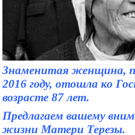
Знаменитая женщина, пр
2016 году, отошла ко Гос
возрасте 87 лет.
Предлагаем вашему вним
жизни Матери Терезы.