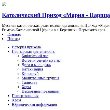
Католический Приход «Мария - Цариц
Местная католическая религиозная организация Приход «Мари
Римско-Католической Церкви в г. Березники Пермского края
Главная
Приход
История прихода
Пастырская деятельность
Библейский час
Встречи семейных пар
Дети и молодежь
Катехизация
Киноклуб
Молитвенные группы
Таинства
Хоры
Церковные праздники
Пожертвования
Храм
Юридическая информация