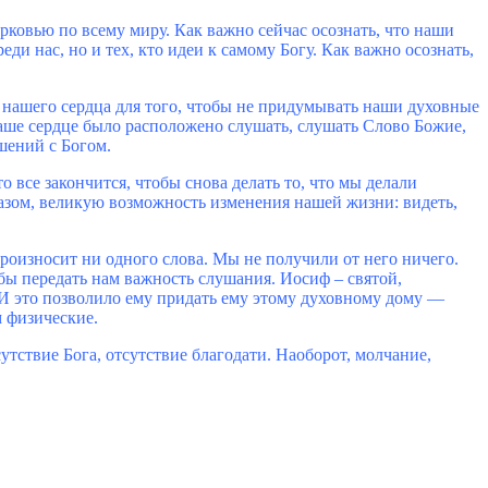
ерковью по всему миру. Как важно сейчас осознать, что наши
и нас, но и тех, кто идеи к самому Богу. Как важно осознать,
нашего сердца для того, чтобы не придумывать наши духовные
наше сердце было расположено слушать, слушать Слово Божие,
шений с Богом.
то все закончится, чтобы снова делать то, что мы делали
разом, великую возможность изменения нашей жизни: видеть,
оизносит ни одного слова. Мы не получили от него ничего.
тобы передать нам важность слушания. Иосиф – святой,
И это позволило ему придать ему этому духовному дому ―
м физические.
утствие Бога, отсутствие благодати. Наоборот, молчание,