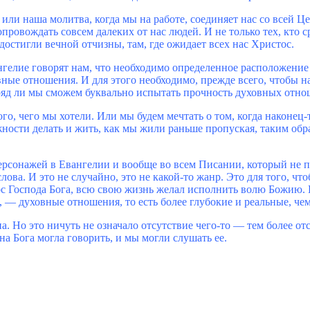
 или наша молитва, когда мы на работе, соединяет нас со всей Ц
вождать совсем далеких от нас людей. И не только тех, кто сред
остигли вечной отчизны, там, где ожидает всех нас Христос.
гелие говорят нам, что необходимо определенное расположение 
вные отношения. И для этого необходимо, прежде всего, чтобы 
ряд ли мы сможем буквально испытать прочность духовных отно
ого, чего мы хотели. Или мы будем мечтать о том, когда наконец-
ожности делать и жить, как мы жили раньше пропуская, таким об
рсонажей в Евангелии и вообще во всем Писании, который не пр
лова. И это не случайно, это не какой-то жанр. Это для того, ч
с Господа Бога, всю свою жизнь желал исполнить волю Божию. 
м, ― духовные отношения, то есть более глубокие и реальные, че
. Но это ничуть не означало отсутствие чего-то ― тем более отс
на Бога могла говорить, и мы могли слушать ее.