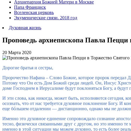
Архиепархия Божией Матери в Москве
Папа Франциск
Вселенская церковь
Экуменические связи. 2018 год
Духовная жизнь
Проповедь архиепископа Павла Пецци 
20 Марта 2020
Дорогие братья и сестры,
Пророчество Нафана – Слово Божие, которое пророк передал Да
Потому что Он есть Дом Божий среди людей. Он, Иисус Христос 
доме Господнем в Иерусалиме будут поклоняться Богу, а будут 
И эти слова, как никогда, может быть, исполняются сегодня, к
осознать, что от нас требуется духовное поклонение Богу. И ко
еще бóльшем отдалении ― дистанционно, однако мы не должны 
Именно это духовное единение сопровождало сознание апостола
тесно, физически связанными друг с другом, но это именно те
именно в этой ситуации мы можем духовно, то есть более реал