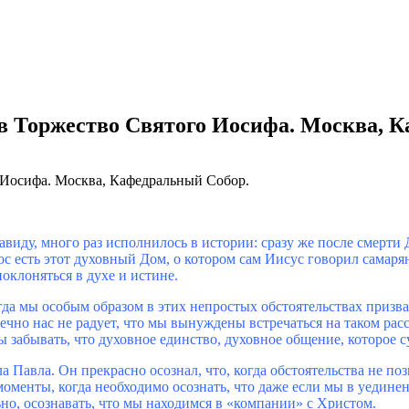
в Торжество Святого Иосифа. Москва, 
виду, много раз исполнилось в истории: сразу же после смерти 
есть этот духовный Дом, о котором сам Иисус говорил самарянке
поклоняться в духе и истине.
огда мы особым образом в этих непростых обстоятельствах призва
нечно нас не радует, что мы вынуждены встречаться на таком рас
забывать, что духовное единство, духовное общение, которое с
 Павла. Он прекрасно осознал, что, когда обстоятельства не по
 моменты, когда необходимо осознать, что даже если мы в уедин
ьно, осознавать, что мы находимся в «компании» с Христом.