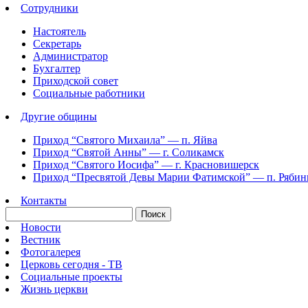
Сотрудники
Настоятель
Секретарь
Администратор
Бухгалтер
Приходской совет
Социальные работники
Другие общины
Приход “Святого Михаила” —
п. Яйва
Приход “Святой Анны” —
г. Соликамск
Приход “Святого Иосифа” —
г. Красновишерск
Приход “Пресвятой Девы Марии Фатимской” —
п. Ряби
Контакты
Новости
Вестник
Фотогалерея
Церковь сегодня - ТВ
Социальные проекты
Жизнь церкви