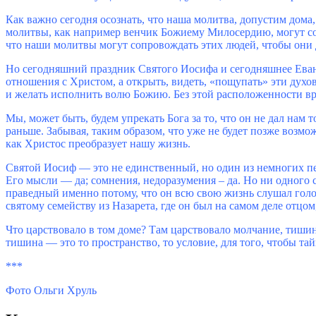
Как важно сегодня осознать, что наша молитва, допустим дома,
молитвы, как например венчик Божиему Милосердию, могут сопро
что наши молитвы могут сопровождать этих людей, чтобы они д
Но сегодняшний праздник Святого Иосифа и сегодняшнее Еван
отношения с Христом, а открыть, видеть, «пощупать» эти духо
и желать исполнить волю Божию. Без этой расположенности в
Мы, может быть, будем упрекать Бога за то, что он не дал нам т
раньше. Забывая, таким образом, что уже не будет позже возм
как Христос преобразует нашу жизнь.
Святой Иосиф ― это не единственный, но один из немногих пе
Его мысли ― да; сомнения, недоразумения – да. Но ни одного с
праведный именно потому, что он всю свою жизнь слушал голо
святому семейству из Назарета, где он был на самом деле отцо
Что царствовало в том доме? Там царствовало молчание, тишина
тишина ― это то пространство, то условие, для того, чтобы тай
***
Фото Ольги Хруль