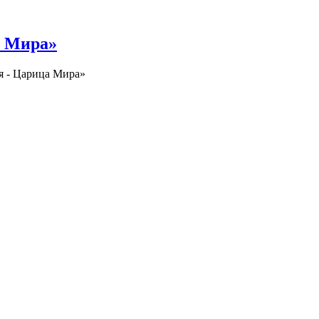
а Мира»
я - Царица Мира»