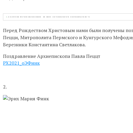
Бухгалтерия:
Понедельник-пятница с
Приём настоятеля:
По записи через
актуальном расписании.
Перед Рождеством Христовым нами были получены поз
Гуманитарная помощь:
Понедельни
Пецци, Митрополита Пермского и Кунгурского Мефодия
Березники Константина Светлакова.
Непрестанное поклонение:
Вы може
телефону 8-961-757-51-14.
Поздравление Архиепископа Павла Пеццт
РХ2021_оЭФинк
2.