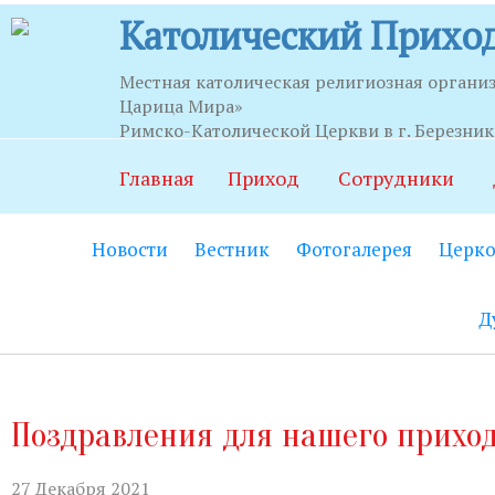
Католический Приход
Местная католическая религиозная органи
Царица Мира»
Часы приема
Римско-Католической Церкви в г. Березни
Главная
Приход
Сотрудники
Храм:
Главный вход на центральной
Новости
Вестник
Фотогалерея
Церко
Часовня Св.Серафима Саровского:
В
21.00.
Д
Социально-приходской центр:
Вход
06.00 до 22.00 (по звонку круглосут
Социальный работник:
Понедельник
Поздравления для нашего прихо
до 20.00.
Секретариат:
Понедельник-пятница с
27 Декабря 2021