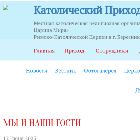
Католический Приход
Местная католическая религиозная органи
Царица Мира»
Часы приема
Римско-Католической Церкви в г. Березни
Главная
Приход
Сотрудники
Храм:
Главный вход на центральной
Новости
Вестник
Фотогалерея
Церко
Часовня Св.Серафима Саровского:
В
21.00.
Д
Социально-приходской центр:
Вход
06.00 до 22.00 (по звонку круглосут
Социальный работник:
Понедельник
МЫ И НАШИ ГОСТИ
до 20.00.
Секретариат:
Понедельник-пятница с
12 Июня 2025