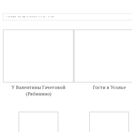
Бухгалтерия:
Понедельник-пятница с
Приём настоятеля:
По записи через
актуальном расписании.
Гуманитарная помощь:
Понедельни
Непрестанное поклонение:
Вы може
телефону 8-961-757-51-14.
У Валентины Гачеговой
Гости в Усолье
(Рябинино)