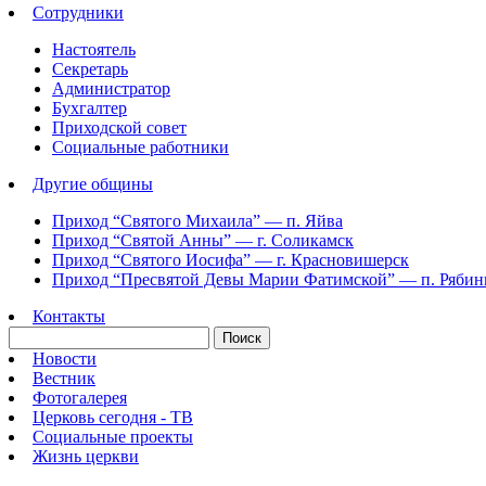
Сотрудники
Настоятель
Секретарь
Администратор
Бухгалтер
Приходской совет
Социальные работники
Другие общины
Приход “Святого Михаила” —
п. Яйва
Приход “Святой Анны” —
г. Соликамск
Приход “Святого Иосифа” —
г. Красновишерск
Приход “Пресвятой Девы Марии Фатимской” —
п. Ряби
Контакты
Новости
Вестник
Фотогалерея
Церковь сегодня - ТВ
Социальные проекты
Жизнь церкви