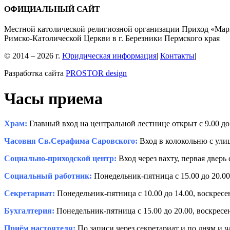
ОФИЦИАЛЬНЫЙ САЙТ
Местной католической религиозной организации Приход «Мар
Римско-Католической Церкви в г. Березники Пермского края
© 2014 – 2026 г.
Юридическая информация
|
Контакты
|
Разработка сайта
PROSTOR design
Часы приема
Храм:
Главный вход на центральной лестнице открыт с 9.00 до 
Часовня Св.Серафима Саровского:
Вход в колокольню с улиц
Социально-приходской центр:
Вход через вахту, первая дверь 
Социальный работник:
Понедельник-пятница с 15.00 до 20.00,
Секретариат:
Понедельник-пятница с 10.00 до 14.00, воскресень
Бухгалтерия:
Понедельник-пятница с 15.00 до 20.00, воскресень
Приём настоятеля:
По записи через секретариат и по дням и 