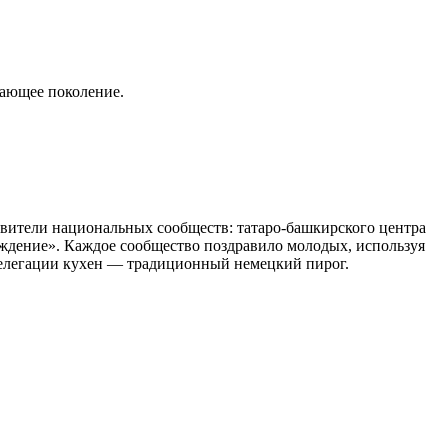
тающее поколение.
авители национальных сообществ: татаро-башкирского центра
ждение». Каждое сообщество поздравило молодых, используя
 делегации кухен — традиционный немецкий пирог.