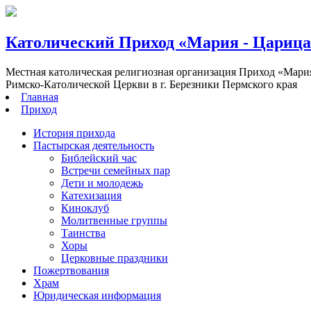
Католический Приход «Мария - Цариц
Местная католическая религиозная организация Приход «Мари
Римско-Католической Церкви в г. Березники Пермского края
Главная
Приход
История прихода
Пастырская деятельность
Библейский час
Встречи семейных пар
Дети и молодежь
Катехизация
Киноклуб
Молитвенные группы
Таинства
Хоры
Церковные праздники
Пожертвования
Храм
Юридическая информация