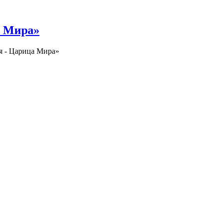
а Мира»
я - Царица Мира»