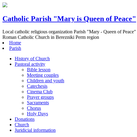
Catholic Parish "Mary is Queen of Peace"
Local catholic religious organization Parish "Mary - Queen of Peace"
Roman Catholic Church in Berezniki Perm region
Home
Parish
History of Church
Pastoral activity
Bible lesson
Meeting couples
Children and youth
Catechesis
Cinema Club
Prayer groups
Sacraments
Chorus
Holy Days
Donations
Church
Juridicial information