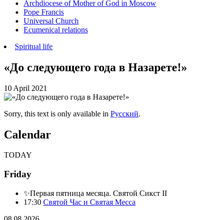
Archdiocese of Mother of God in Moscow
Pope Francis
Universal Church
Ecumenical relations
Spiritual life
«До следующего года в Назарете!»
10 April 2021
Sorry, this text is only available in
Русский
.
Calendar
TODAY
Friday
✨Первая пятница месяца. Святой Сикст II
17:30
Святой Час и Святая Месса
08.08.2026