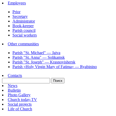
Employees
Prior
Secretary
Administrator
Book-keeper
Parish council
Social workers
Other communities
Parish "St. Michael" — Jaiva
Parish "St. Annа" — Solikamsk
Parish "St. Joseph" — Krasnovishersk
Parish «Holy Virgin Mary of Fatima» — Ryabinino
Contacts
News
Bulletin
Photo Gallery
Church today-TV
Social projects
Life of Church