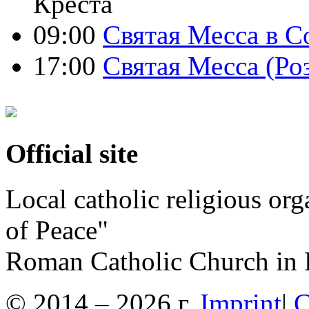
Креста
09:00
Святая Месса в С
17:00
Святая Месса (Ро
Official site
Local catholic religious or
of Peace"
Roman Catholic Church in 
© 2014 – 2026 г.
Imprint
|
C