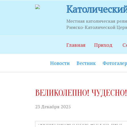
Католический
Местная католическая рел
Римско-Католической Церкв
Часы п
Главная
Приход
С
Храм:
Главны
Новости
Вестник
Фотогалер
Часовня Св.С
21.00.
Социально-п
ВЕЛИКОЛЕПНО! ЧУДЕСНО!
06.00 до 22.0
Социальный 
23 Декабря 2025
до 20.00.
Секретариат: