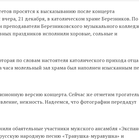
Понедельник-пятница с 15.00 до 20.00, воскресенье с 18.1
етов просятся к высказыванию после концерта
ятеля:
По записи через секретариат и по дням и часам, ук
вчера, 21 декабря, в католическом храме Березников. По
расписании.
и преподаватели Березниковского музыкального коллед
овных праздников исполнили хоровые, сольные и
я помощь:
Понедельник и пятница с 13 до 15 часов.
е поклонение:
Вы можете выбрать для себя любой час, за
61-757-51-14.
торая по словам настоятеля католического прихода отца
ра часа молельный зал храма был наполнен изысканным п
зионную версию концерта. Сейчас же отметим трогател
евление, нежность. Надеемся, что фотографии передадут
или обаятельные участники мужского ансамбля «Экспан
 русскую народную песню «Травушка-муравушка» и