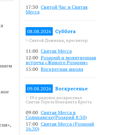
5 до 19.00.
17:30
Святой Час и Святая
Месса
азанным в
жа
08.08.2026
Суббота
✨Святой Доминик, пресвитер
писавшись по
11:00
Святая Месса
12:00
Розарий и молитвенная
встреча «Живого Розария»
ением
15:00
Воскресная школа
09.08.2026
Воскресенье
ьное
✨19-е рядовое воскресенье.
Святая Тереза Бенедикта Креста
09:00
Святая Месса в
Соликамске(Розарий 8:30)
17:00
Святая Месса (Розарий
сия»,
16.30)