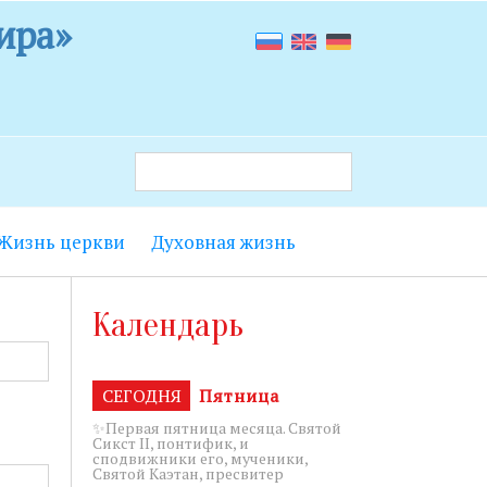
ира»
Жизнь церкви
Духовная жизнь
 9.00 до
Календарь
т лестницы с
енье с 18.15
СЕГОДНЯ
Пятница
✨Первая пятница месяца. Святой
Сикст II, понтифик, и
сподвижники его, мученики,
5 до 19.00.
Святой Каэтан, пресвитер