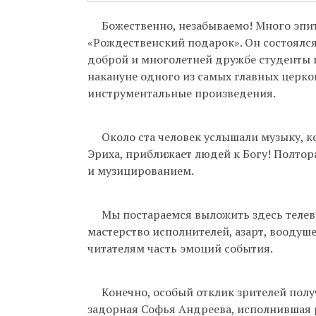
Бухгалтерия:
Божественно, незабываемо! Много эпит
Приём насто
«Рождественский подарок». Он состоялся 
актуальном 
доброй и многолетней дружбе студенты 
накануне одного из самых главных церк
Гуманитарна
инструментальные произведения.
Непрестанно
телефону 8-9
Около ста человек услышали музыку, ко
Эриха, приближает людей к Богу! Полто
и музицированием.
Мы постараемся выложить здесь телеви
мастерство исполнителей, азарт, воодуш
читателям часть эмоций события.
Конечно, особый отклик зрителей получ
задорная Софья Андреева, исполнившая