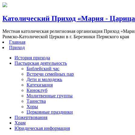
Католический Приход «Мария - Цариц
Местная католическая религиозная организация Приход «Мари
Римско-Католической Церкви в г. Березники Пермского края
Главная
Приход
История прихода
Пастырская деятельность
Библейский час
Встречи семейных пар
Дети и молодежь
Катехизация
Киноклуб
Молитвенные группы
Таинства
Хоры
Церковные праздники
Пожертвования
Храм
Юридическая информация