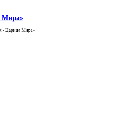
а Мира»
я - Царица Мира»