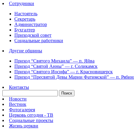
Сотрудники
Настоятель
Секретарь
Администратор
Бухгалтер
Приходской совет
Социальные работники
Другие общины
Приход “Святого Михаила” —
п. Яйва
Приход “Святой Анны” —
г. Соликамск
Приход “Святого Иосифа” —
г. Красновишерск
Приход “Пресвятой Девы Марии Фатимской” —
п. Ряби
Контакты
Новости
Вестник
Фотогалерея
Церковь сегодня - ТВ
Социальные проекты
Жизнь церкви