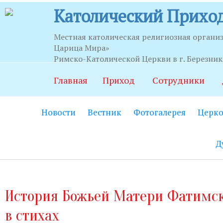
Католический Приход
Местная католическая религиозная органи
Царица Мира»
Часы приема
Римско-Католической Церкви в г. Березни
Главная
Приход
Сотрудники
Храм:
Главный вход на центральной
Новости
Вестник
Фотогалерея
Церко
Часовня Св.Серафима Саровского:
В
21.00.
Д
Социально-приходской центр:
Вход
06.00 до 22.00 (по звонку круглосут
Социальный работник:
Понедельник
История Божьей Матери Фатимс
до 20.00.
в стихах
Секретариат:
Понедельник-пятница с