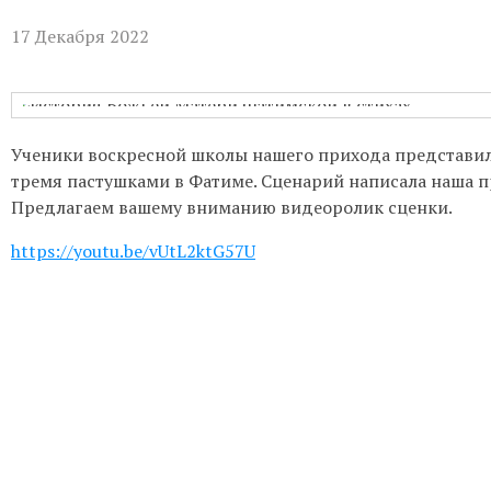
Бухгалтерия:
Понедельник-пятница с
17 Декабря 2022
Приём настоятеля:
По записи через
актуальном расписании.
Гуманитарная помощь:
Понедельни
Ученики воскресной школы нашего прихода представил
Непрестанное поклонение:
Вы може
тремя пастушками в Фатиме. Сценарий написала наша п
телефону 8-961-757-51-14.
Предлагаем вашему вниманию видеоролик сценки.
https://youtu.be/vUtL2ktG57U