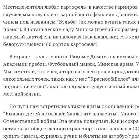
Местные жители любят картофель: в качестве гарниро
случаев мы получали отварной картофель или драники.
чипсы под названием “Бульба” (их можно купить также 
прайс”). В Ботаническом саду Минска (третий по размер
жареный картофель на палочках (как шашлыки). А в ходе
белорусы вывели 60 сортов картофеля!
В стране — культ спорта! Рядом с Домом правительст
Академии гребли, Футбольный манеж, Минская арена, У
Мы заметили, что среди торговых центров и продуктов
алкогольных точек, таких как у нас “Красное&Белое” или
подвижничество” алкоголю делают существенный вкла
местной жизни.
По пути нам встретились также щиты с социальной рек
“Бывших детей не бывает. Заплатите алименты”. Много 
Отечественной войны! Эта очень подкупает. Как и сохр
остановках общественного транспорта (как раньше в СС
купить газеты, журналы, ручки и билеты на автобус/тро