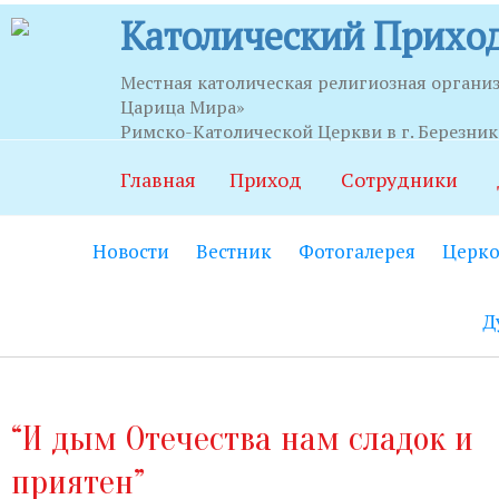
Католический Приход
Местная католическая религиозная органи
Царица Мира»
Часы приема
Римско-Католической Церкви в г. Березни
Главная
Приход
Сотрудники
Храм:
Главный вход на центральной
Новости
Вестник
Фотогалерея
Церко
Часовня Св.Серафима Саровского:
В
21.00.
Д
Социально-приходской центр:
Вход
06.00 до 22.00 (по звонку круглосут
Социальный работник:
Понедельник
“И дым Отечества нам сладок и
до 20.00.
приятен”
Секретариат:
Понедельник-пятница с