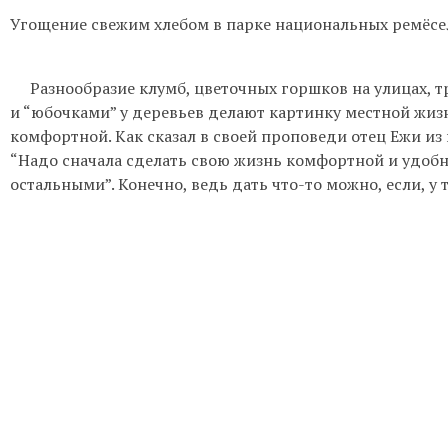
Угощение свежим хлебом в парке национальных ремёсе
Разно
о
бразие
клумб, цветочных горш
ков
на улицах
, 
и
“
юбочками
”
у деревьев делают картинку
местной
жиз
комфортной.
Как сказал в своей проповеди отец Ежи и
“Надо сначала сделать свою жизнь комфортной и удоб
остальными”
.
Конечно, ведь
дать что-то
можно
,
если
, у