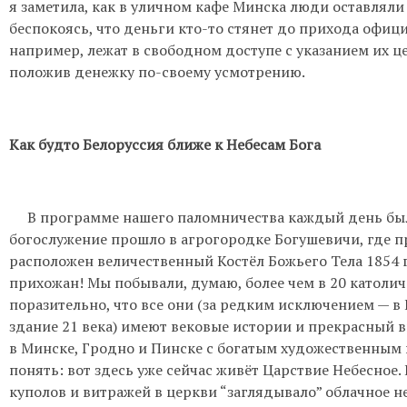
я заметила, как в уличном кафе Минска люди оставляли 
беспокоясь, что деньги кто-то стянет до прихода официа
например, лежат в свободном доступе с указанием их це
положив денежку по-своему усмотрению.
Как будто Белоруссия ближе к Небесам Бога
В программе нашего паломничества каждый день была
богослужение прошло в агрогородке Богушевичи, где пр
расположен величественный Костёл Божьего Тела 1854 
прихожан! Мы побывали, думаю, более чем в 20 католич
поразительно, что все они (за редким исключением — в
здание 21 века) имеют вековые истории и прекрасный 
в Минске, Гродно и Пинске с богатым художественным
понять: вот здесь уже сейчас живёт Царствие Небесное. 
куполов и витражей в церкви “заглядывало” облачное н