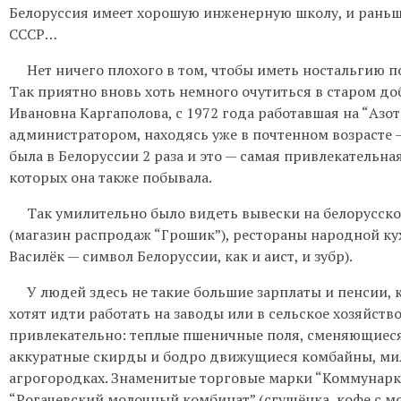
Белоруссия имеет хорошую инженерную школу, и раньш
СССР…
Нет ничего плохого в том, чтобы иметь ностальгию по
Так приятно вновь хоть немного очутиться в старом д
Ивановна Каргаполова, с 1972 года работавшая на “Азот
администратором, находясь уже в почтенном возрасте — 
была в Белоруссии 2 раза и это — самая привлекательна
которых она также побывала.
Так умилительно было видеть вывески на белорусско
(магазин распродаж “Грошик”), рестораны народной кух
Василёк — символ Белоруссии, как и аист, и зубр).
У людей здесь не такие большие зарплаты и пенсии, к
хотят идти работать на заводы или в сельское хозяйств
привлекательно: теплые пшеничные поля, сменяющиес
аккуратные скирды и бодро движущиеся комбайны, ми
агрогородках. Знаменитые торговые марки “Коммунарка
“Рогачевский молочный комбинат” (сгущёнка, кофе с мо