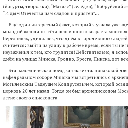
(йогурты, творожки), “Матиас” (селёдка), “Бобруйский 
“И дым Отечества нам сладок и приятен”…
Ещё один интересный факт, который я узнала уже здес
молодой женщины, тётя пенсионного возраста много лет
Березниках, удивилась, что днём в городе много людей 
считается: выйти на улицу в рабочее время, если ты не 
неуважения к тем, кто трудится! Действительно, я всп
днём на улицах Минска, Гродно, Бреста, Пинска, вот ве
Эта паломническая поездка также стала знаковой для 
кафедральном соборе Минска мы встретились с архие
Могилевским Тадеушем Кондрусевичем, который освящ
церковь 20 лет назад. Тогда он был архиепископом Моск
летие своего епископата!