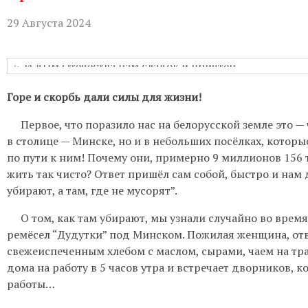
Бухгалтерия:
Понедельник-пятница с
29 Августа 2024
Приём настоятеля:
По записи через
актуальном расписании.
Гуманитарная помощь:
Понедельни
Горе и скорбь дали силы для жизни!
Непрестанное поклонение:
Вы може
Первое, что поразило нас на белорусской земле это — 
телефону 8-961-757-51-14.
в столице — Минске, но и в небольших посёлках, котор
по пути к ним! Почему они, примерно 9 миллионов 156 
жить так чисто? Ответ пришёл сам собой, быстро и нам д
убирают, а там, где не мусорят”.
О том, как там убирают, мы узнали случайно во время
ремёсел “Дудутки” под Минском. Пожилая женщина, от
свежеиспеченным хлебом с маслом, сырами, чаем на трав
дома на работу в 5 часов утра и встречает дворников, 
работы…