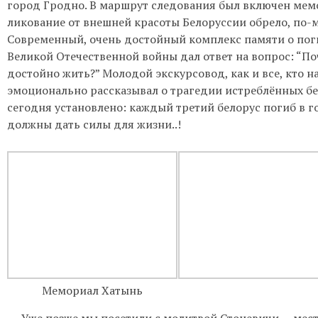
город
Гродно
. В маршрут следования был включен
мем
ликование от внешней красоты Белоруссии обрело
, по-
Современный, очень достойный комплекс памяти о по
Великой Отечественной войны
дал ответ на вопрос: “По
достойно
жить?”
Молодой экскурсовод, как и все, кто
н
эмоционально рассказывал о трагедии истреблённых б
сегодня установлено: каждый третий белорус погиб в
г
должны дать силы для
жизни..!
Мемориал Хатынь
Уже позже мы посетили с молитвой
Ст
о
н
е
вичи
— мест