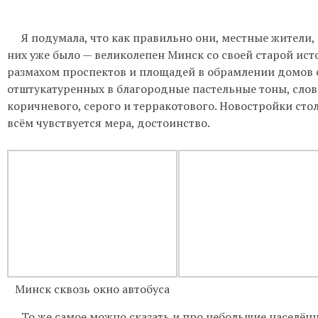
Я подумала, что как правильно они, местные жители,
них уже было — великолепен Минск со своей старой ист
размахом просп
ектов и площадей в о
брамлении домов
отштукатуренных
в благородные
пастельные тоны, сло
коричневого, серого и терракотового.
Новостройки
сто
всём чувствуется мера, достоинство.
Минск сквозь окно автобуса
Т
о
же
самое
можно сказать и про небольшие населён