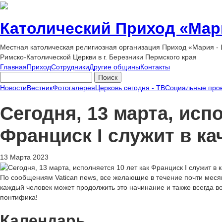
Католический Приход «Мар
Местная католическая религиозная организация Приход «Мария -
Римско-Католической Церкви в г. Березники Пермского края
Главная
Приход
Сотрудники
Другие общины
Контакты
Новости
Вестник
Фотогалерея
Церковь сегодня - ТВ
Социальные про
Сегодня, 13 марта, испо
Франциск I служит в ка
13 Марта 2023
По сообщениям Vatican news, все желающие в течение почти меся
каждый человек может продолжить это начинание и также всегда во
понтифика!
Календарь